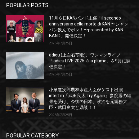
POPULAR POSTS
11月６日KANバンド主催「il secondo
anniversario della morte di KAN 〜シャン
パン飲んでポン！〜presented by KAN
BAND」開催決定！
2025年7月25日
adieu (上白石萌歌)、ワンマンライブ
「adieu LIVE 2025 à la plume」を9月に開
催決定！
2025年7月25日
小泉進次郎農林水産大臣がゲスト出演！
interfm『武田良太 Try Again』参院選の結
果を受け、今後の日本、政治を元総務大
臣・武田良太と鼎談！！
2025年7月25日
POPULAR CATEGORY