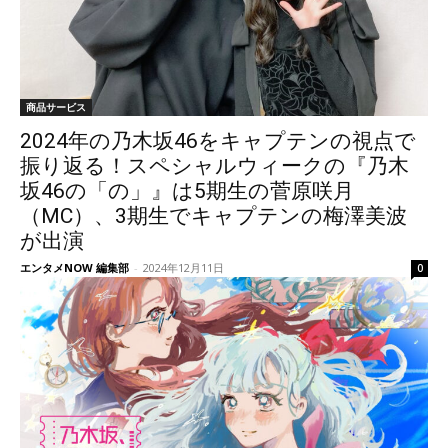
商品サービス
2024年の乃木坂46をキャプテンの視点で
振り返る！スペシャルウィークの『乃木
坂46の「の」』は5期生の菅原咲月
（MC）、3期生でキャプテンの梅澤美波
が出演
エンタメNOW 編集部
-
2024年12月11日
0