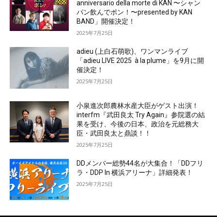
anniversario della morte di KAN 〜シャン
パン飲んでポン！〜presented by KAN
BAND」開催決定！
2025年7月25日
adieu (上白石萌歌)、ワンマンライブ
「adieu LIVE 2025 à la plume」を9月に開
催決定！
2025年7月25日
小泉進次郎農林水産大臣がゲスト出演！
interfm『武田良太 Try Again』参院選の結
果を受け、今後の日本、政治を元総務大
臣・武田良太と鼎談！！
2025年7月25日
DDメンバー総勢44名が大集合！「DDフリ
ラ・DDP In 横浜アリーナ」詳細発表！
2025年7月25日