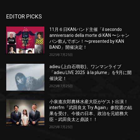
EDITOR PICKS
11月６日KANバンド主催「il secondo
anniversario della morte di KAN 〜シャン
パン飲んでポン！〜presented by KAN
BAND」開催決定！
2025年7月25日
adieu (上白石萌歌)、ワンマンライブ
「adieu LIVE 2025 à la plume」を9月に開
催決定！
2025年7月25日
小泉進次郎農林水産大臣がゲスト出演！
interfm『武田良太 Try Again』参院選の結
果を受け、今後の日本、政治を元総務大
臣・武田良太と鼎談！！
2025年7月25日