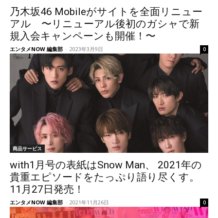
乃木坂46 Mobileがサイトを全面リニュー
アル 〜リニューアル後初のガシャで新
規入会キャンペーンも開催！〜
エンタメNOW 編集部
-
2023年3月9日
0
商品サービス
with1月号の表紙はSnow Man、 2021年の
貴重エピソードをたっぷり語り尽くす。
11月27日発売！
エンタメNOW 編集部
-
2021年11月26日
0