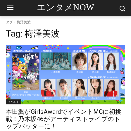
エンタメNOW
タグ
梅澤美波
Tag:
梅澤美波
イベント
本田翼がGirlsAwardでイベントMCに初挑
戦！乃木坂46がアーティストライブのト
ップバッターに！