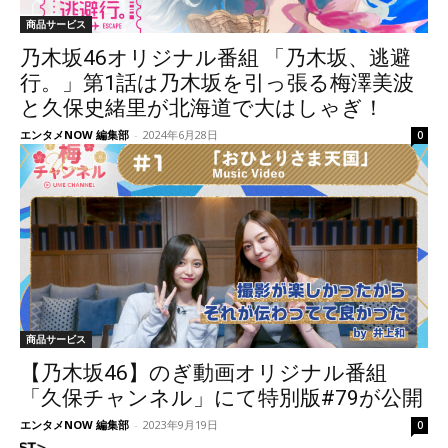
商品サービス
乃木坂46オリジナル番組 「乃木坂、逃避
行。」第1話は乃木坂を引っ張る梅澤美波
と久保史緒里が北海道で大はしゃぎ！
エンタメNOW 編集部
-
2024年6月28日
0
商品サービス
【乃木坂46】のぎ動画オリジナル番組
「久保チャンネル」にて特別版#79が公開
エンタメNOW 編集部
-
2023年9月19日
0