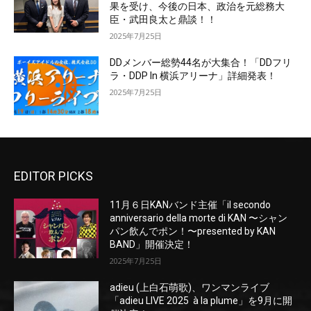
果を受け、今後の日本、政治を元総務大
臣・武田良太と鼎談！！
2025年7月25日
DDメンバー総勢44名が大集合！「DDフリ
ラ・DDP In 横浜アリーナ」詳細発表！
2025年7月25日
EDITOR PICKS
11月６日KANバンド主催「il secondo
anniversario della morte di KAN 〜シャン
パン飲んでポン！〜presented by KAN
BAND」開催決定！
2025年7月25日
adieu (上白石萌歌)、ワンマンライブ
「adieu LIVE 2025 à la plume」を9月に開