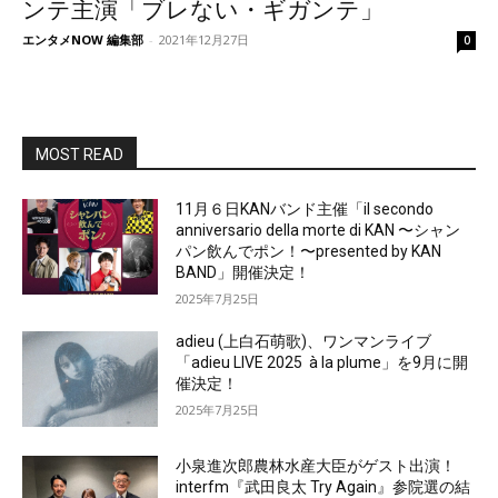
ンテ主演「ブレない・ギガンテ」
エンタメNOW 編集部
-
2021年12月27日
0
MOST READ
11月６日KANバンド主催「il secondo
anniversario della morte di KAN 〜シャン
パン飲んでポン！〜presented by KAN
BAND」開催決定！
2025年7月25日
adieu (上白石萌歌)、ワンマンライブ
「adieu LIVE 2025 à la plume」を9月に開
催決定！
2025年7月25日
小泉進次郎農林水産大臣がゲスト出演！
interfm『武田良太 Try Again』参院選の結