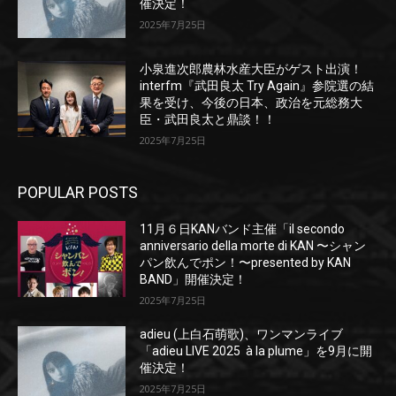
催決定！
2025年7月25日
小泉進次郎農林水産大臣がゲスト出演！
interfm『武田良太 Try Again』参院選の結
果を受け、今後の日本、政治を元総務大
臣・武田良太と鼎談！！
2025年7月25日
POPULAR POSTS
11月６日KANバンド主催「il secondo
anniversario della morte di KAN 〜シャン
パン飲んでポン！〜presented by KAN
BAND」開催決定！
2025年7月25日
adieu (上白石萌歌)、ワンマンライブ
「adieu LIVE 2025 à la plume」を9月に開
催決定！
2025年7月25日