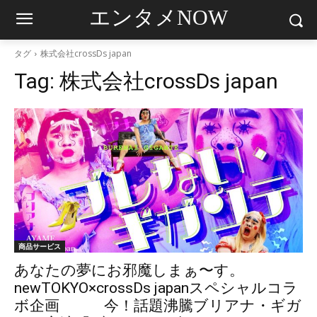
エンタメNOW
タグ
株式会社crossDs japan
Tag:
株式会社crossDs japan
商品サービス
あなたの夢にお邪魔しまぁ〜す。
newTOKYO×crossDs japanスペシャルコラ
ボ企画 今！話題沸騰ブリアナ・ギガ