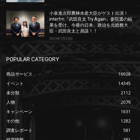
小泉進次郎農林水産大臣がゲスト出演！
interfm『武田良太 Try Again』参院選の結
果を受け、今後の日本、政治を元総務大
臣・武田良太と鼎談！！
2025年7月25日
POPULAR CATEGORY
商品サービス
16028
イベント
14345
未分類
2112
人物
2079
キャンペーン
1631
その他
1282
調査レポート
581
経営情報
381