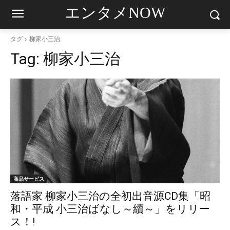
エンタメNOW
タグ
柳家小三治
Tag:
柳家小三治
商品サービス
落語家 柳家小三治の全初出音源CD集「昭
和・平成 小三治ばなし～續～」をリリー
ス！!