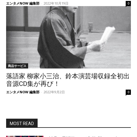
エンタメNOW 編集部
-
2022年10月19日
0
商品サービス
落語家 柳家小三治、鈴本演芸場収録全初出
音源CD集が再び！
エンタメNOW 編集部
-
2022年9月2日
0
MOST READ