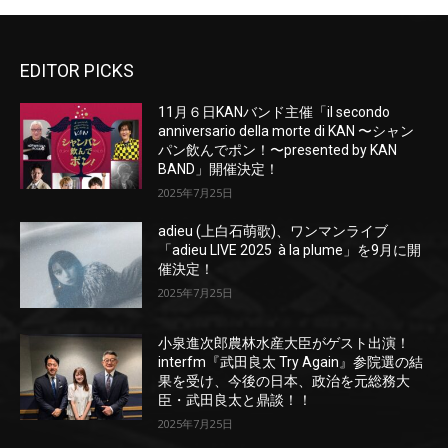
EDITOR PICKS
11月６日KANバンド主催「il secondo
anniversario della morte di KAN 〜シャン
パン飲んでポン！〜presented by KAN
BAND」開催決定！
2025年7月25日
adieu (上白石萌歌)、ワンマンライブ
「adieu LIVE 2025 à la plume」を9月に開
催決定！
2025年7月25日
小泉進次郎農林水産大臣がゲスト出演！
interfm『武田良太 Try Again』参院選の結
果を受け、今後の日本、政治を元総務大
臣・武田良太と鼎談！！
2025年7月25日