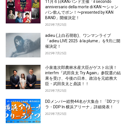
11月６日KANバンド主催「il secondo
anniversario della morte di KAN 〜シャン
パン飲んでポン！〜presented by KAN
BAND」開催決定！
2025年7月25日
adieu (上白石萌歌)、ワンマンライブ
「adieu LIVE 2025 à la plume」を9月に開
催決定！
2025年7月25日
小泉進次郎農林水産大臣がゲスト出演！
interfm『武田良太 Try Again』参院選の結
果を受け、今後の日本、政治を元総務大
臣・武田良太と鼎談！！
2025年7月25日
DDメンバー総勢44名が大集合！「DDフリ
ラ・DDP In 横浜アリーナ」詳細発表！
2025年7月25日