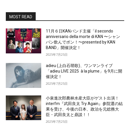
MOST READ
11月６日KANバンド主催「il secondo
anniversario della morte di KAN 〜シャン
パン飲んでポン！〜presented by KAN
BAND」開催決定！
2025年7月25日
adieu (上白石萌歌)、ワンマンライブ
「adieu LIVE 2025 à la plume」を9月に開
催決定！
2025年7月25日
小泉進次郎農林水産大臣がゲスト出演！
interfm『武田良太 Try Again』参院選の結
果を受け、今後の日本、政治を元総務大
臣・武田良太と鼎談！！
2025年7月25日