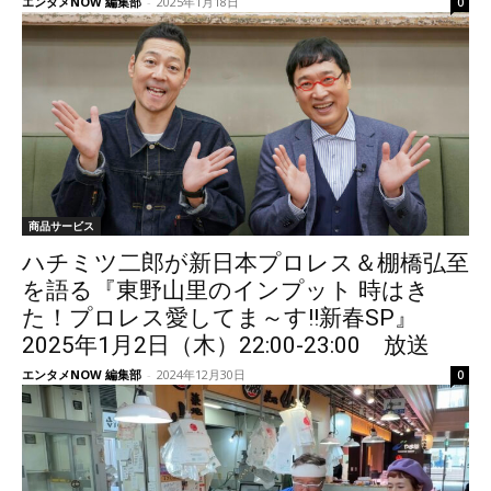
エンタメNOW 編集部
-
2025年1月18日
0
商品サービス
ハチミツ二郎が新日本プロレス＆棚橋弘至
を語る『東野山里のインプット 時はき
た！プロレス愛してま～す!!新春SP』
2025年1月2日（木）22:00-23:00 放送
エンタメNOW 編集部
-
2024年12月30日
0