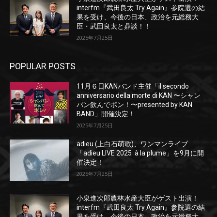
interfm『武田良太 Try Again』参院選の結
果を受け、今後の日本、政治を元総務大
臣・武田良太と鼎談！！
2025年7月25日
POPULAR POSTS
11月６日KANバンド主催「il secondo
anniversario della morte di KAN 〜シャン
パン飲んでポン！〜presented by KAN
BAND」開催決定！
2025年7月25日
adieu (上白石萌歌)、ワンマンライブ
「adieu LIVE 2025 à la plume」を9月に開
催決定！
2025年7月25日
小泉進次郎農林水産大臣がゲスト出演！
interfm『武田良太 Try Again』参院選の結
果を受け、今後の日本、政治を元総務大