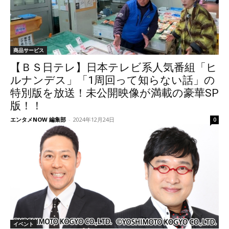
商品サービス
【ＢＳ日テレ】日本テレビ系人気番組「ヒ
ルナンデス」「1周回って知らない話」の
特別版を放送！未公開映像が満載の豪華SP
版！！
エンタメNOW 編集部
-
2024年12月24日
0
イベント