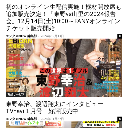
初のオンライン生配信実施！機材開放席も
追加販売決定！「東野vs山里の2024報告
会」12月14日(土)10:00～FANYオンライン
チケット販売開始
エンタメNOW 編集部
-
2024年12月13日
0
商品サービス
東野幸治、渡辺翔太にインタビュー
TVnavi１月号 好評販売中
エンタメNOW 編集部
-
2024年11月27日
0