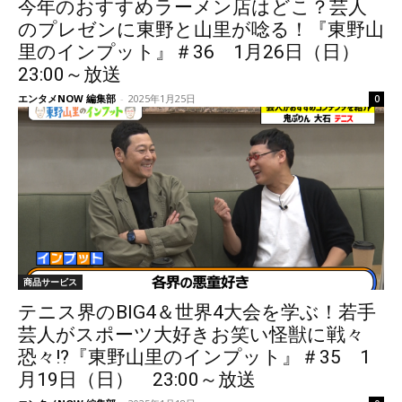
今年のおすすめラーメン店はどこ？芸人
のプレゼンに東野と山里が唸る！『東野山
里のインプット』＃36 1月26日（日）
23:00～放送
エンタメNOW 編集部
-
2025年1月25日
0
商品サービス
テニス界のBIG4＆世界4大会を学ぶ！若手
芸人がスポーツ大好きお笑い怪獣に戦々
恐々!?『東野山里のインプット』＃35 1
月19日（日） 23:00～放送