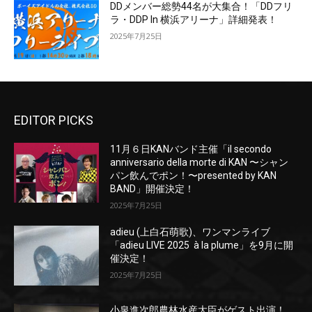
DDメンバー総勢44名が大集合！「DDフリ
ラ・DDP In 横浜アリーナ」詳細発表！
2025年7月25日
EDITOR PICKS
11月６日KANバンド主催「il secondo
anniversario della morte di KAN 〜シャン
パン飲んでポン！〜presented by KAN
BAND」開催決定！
2025年7月25日
adieu (上白石萌歌)、ワンマンライブ
「adieu LIVE 2025 à la plume」を9月に開
催決定！
2025年7月25日
小泉進次郎農林水産大臣がゲスト出演！