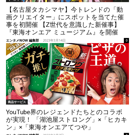
【名古屋タカシマヤ】今トレンドの「動
画クリエイター」にスポットを当てた催
事を初開催 【Z世代を意識した新催事】
『東海オンエア ミュージアム』を開催
エンタメNOW 編集部
-
2023年3月14日
0
商品サービス
YouTube界のレジェンドたちとのコラボ
が実現！ 「湖池屋ストロング」×「ヒカキ
ン」×「東海オンエアてつや」