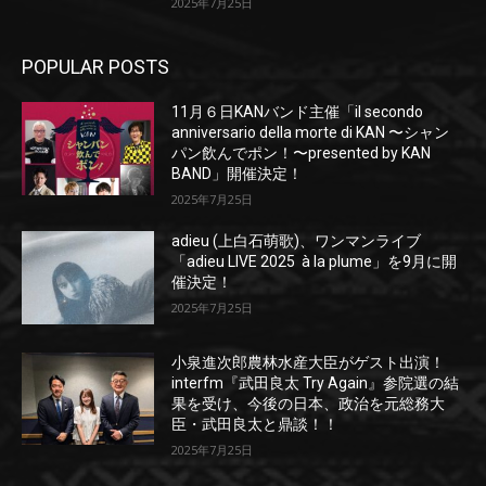
2025年7月25日
POPULAR POSTS
11月６日KANバンド主催「il secondo
anniversario della morte di KAN 〜シャン
パン飲んでポン！〜presented by KAN
BAND」開催決定！
2025年7月25日
adieu (上白石萌歌)、ワンマンライブ
「adieu LIVE 2025 à la plume」を9月に開
催決定！
2025年7月25日
小泉進次郎農林水産大臣がゲスト出演！
interfm『武田良太 Try Again』参院選の結
果を受け、今後の日本、政治を元総務大
臣・武田良太と鼎談！！
2025年7月25日