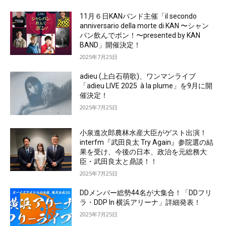
11月６日KANバンド主催「il secondo
anniversario della morte di KAN 〜シャン
パン飲んでポン！〜presented by KAN
BAND」開催決定！
2025年7月25日
adieu (上白石萌歌)、ワンマンライブ
「adieu LIVE 2025 à la plume」を9月に開
催決定！
2025年7月25日
小泉進次郎農林水産大臣がゲスト出演！
interfm『武田良太 Try Again』参院選の結
果を受け、今後の日本、政治を元総務大
臣・武田良太と鼎談！！
2025年7月25日
DDメンバー総勢44名が大集合！「DDフリ
ラ・DDP In 横浜アリーナ」詳細発表！
2025年7月25日