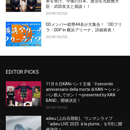
果を受け、今後の日本、政治を元総務大
臣・武田良太と鼎談！！
2025年7月25日
DDメンバー総勢44名が大集合！「DDフリ
ラ・DDP In 横浜アリーナ」詳細発表！
2025年7月25日
EDITOR PICKS
11月６日KANバンド主催「il secondo
anniversario della morte di KAN 〜シャン
パン飲んでポン！〜presented by KAN
BAND」開催決定！
2025年7月25日
adieu (上白石萌歌)、ワンマンライブ
「adieu LIVE 2025 à la plume」を9月に開
催決定！