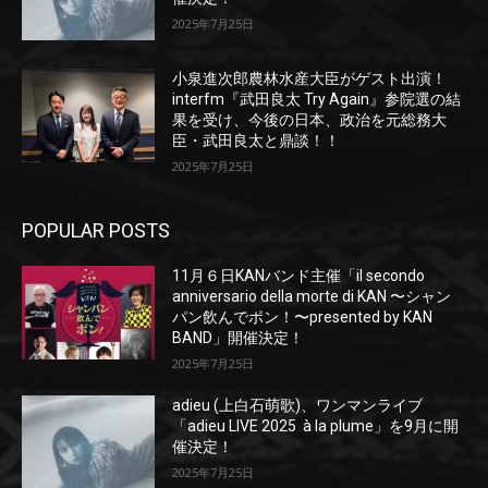
2025年7月25日
小泉進次郎農林水産大臣がゲスト出演！
interfm『武田良太 Try Again』参院選の結
果を受け、今後の日本、政治を元総務大
臣・武田良太と鼎談！！
2025年7月25日
POPULAR POSTS
11月６日KANバンド主催「il secondo
anniversario della morte di KAN 〜シャン
パン飲んでポン！〜presented by KAN
BAND」開催決定！
2025年7月25日
adieu (上白石萌歌)、ワンマンライブ
「adieu LIVE 2025 à la plume」を9月に開
催決定！
2025年7月25日