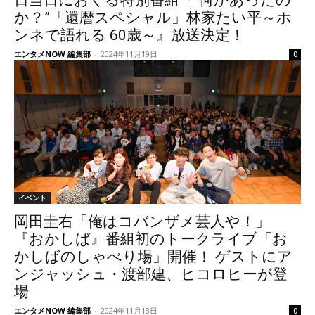
日当日におくる特別番組『“何かあったの
か？”「還暦スペシャル」林家たい平～ホ
ンネで語れる 60歳～』放送決定！
エンタメNOW 編集部
-
2024年11月19日
0
イベント
岡田圭右「俺はコバンザメ芸人や！」
『おかしば』番組初のトークライブ「お
かしばのしゃべり場」開催！ ゲストにア
ンジャッシュ・渡部建、ヒコロヒーが登
場
エンタメNOW 編集部
-
2024年11月18日
0