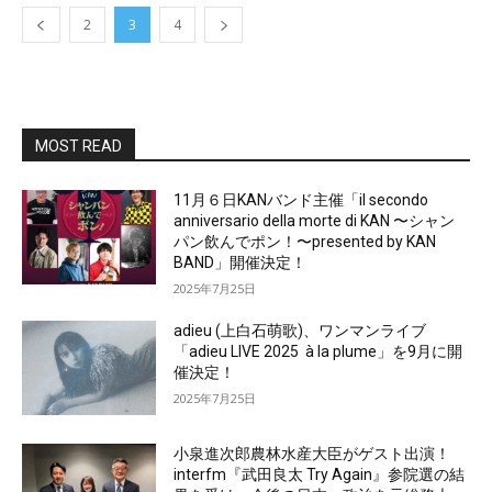
2
3
4
MOST READ
11月６日KANバンド主催「il secondo
anniversario della morte di KAN 〜シャン
パン飲んでポン！〜presented by KAN
BAND」開催決定！
2025年7月25日
adieu (上白石萌歌)、ワンマンライブ
「adieu LIVE 2025 à la plume」を9月に開
催決定！
2025年7月25日
小泉進次郎農林水産大臣がゲスト出演！
interfm『武田良太 Try Again』参院選の結