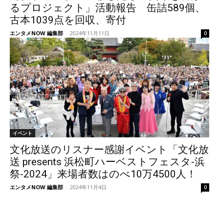
るプロジェクト」活動報告 缶詰589個、
古本1039点を回収、寄付
エンタメNOW 編集部
-
2024年11月11日
0
イベント
文化放送のリスナー感謝イベント「文化放
送 presents 浜松町ハーベストフェスタ-浜
祭-2024」来場者数はのべ10万4500人！
エンタメNOW 編集部
-
2024年11月4日
0