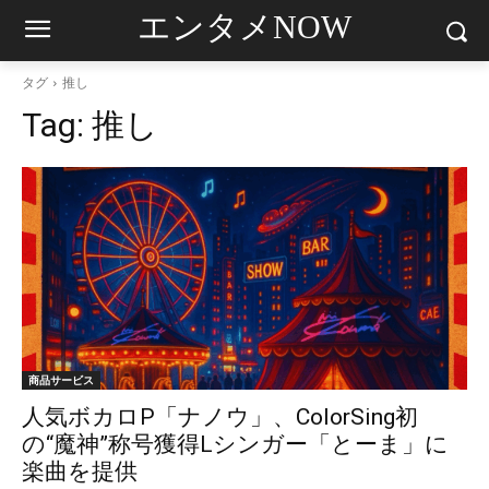
エンタメNOW
タグ
推し
Tag:
推し
商品サービス
人気ボカロP「ナノウ」、ColorSing初
の“魔神”称号獲得Lシンガー「とーま」に
楽曲を提供