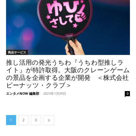
商品サービス
推し活用の発光うちわ『うちわ型推しラ
イト』が特許取得。大阪のクレーンゲーム
の景品を企画する企業が開発 ＜株式会社
ピーナッツ・クラブ＞
エンタメNOW 編集部
-
2025年1月29日
0
1
2
3