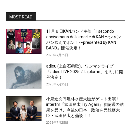
MOST READ
11月６日KANバンド主催「il secondo
anniversario della morte di KAN 〜シャン
パン飲んでポン！〜presented by KAN
BAND」開催決定！
2025年7月25日
adieu (上白石萌歌)、ワンマンライブ
「adieu LIVE 2025 à la plume」を9月に開
催決定！
2025年7月25日
小泉進次郎農林水産大臣がゲスト出演！
interfm『武田良太 Try Again』参院選の結
果を受け、今後の日本、政治を元総務大
臣・武田良太と鼎談！！
2025年7月25日