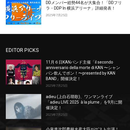
DDメンバー総勢44名が大集合！「DDフリ
ラ・DDP In 横浜アリーナ」詳細発表！
2025年7月25日
EDITOR PICKS
11月６日KANバンド主催「il secondo
anniversario della morte di KAN 〜シャン
パン飲んでポン！〜presented by KAN
BAND」開催決定！
2025年7月25日
adieu (上白石萌歌)、ワンマンライブ
「adieu LIVE 2025 à la plume」を9月に開
催決定！
2025年7月25日
小泉進次郎農林水産大臣がゲスト出演！