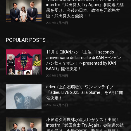
interfm『武田良太 Try Again』参院選の結
果を受け、今後の日本、政治を元総務大
臣・武田良太と鼎談！！
2025年7月25日
POPULAR POSTS
11月６日KANバンド主催「il secondo
anniversario della morte di KAN 〜シャン
パン飲んでポン！〜presented by KAN
BAND」開催決定！
2025年7月25日
adieu (上白石萌歌)、ワンマンライブ
「adieu LIVE 2025 à la plume」を9月に開
催決定！
2025年7月25日
小泉進次郎農林水産大臣がゲスト出演！
interfm『武田良太 Try Again』参院選の結
果を受け、今後の日本、政治を元総務大