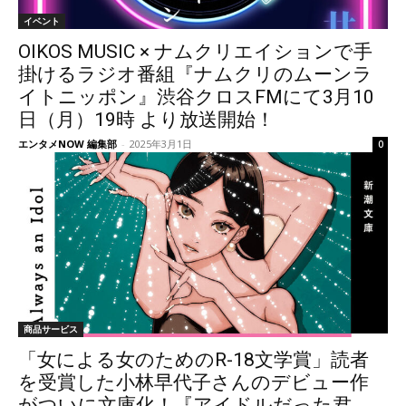
イベント
OIKOS MUSIC × ナムクリエイションで手
掛けるラジオ番組『ナムクリのムーンラ
イトニッポン』渋谷クロスFMにて3月10
日（月）19時 より放送開始！
エンタメNOW 編集部
-
2025年3月1日
0
商品サービス
「女による女のためのR-18文学賞」読者
を受賞した小林早代子さんのデビュー作
がついに文庫化！『アイドルだった君