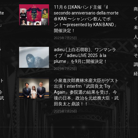
11月６日KANバンド主催「il
商
rte
secondo anniversario della morte
イ
di KAN 〜シャンパン飲んでポ
D」
ン！〜presented by KAN BAND」
未
開催決定！
人
2025年7月25日
キ
ラ
adieu (上白石萌歌)、ワンマンラ
そ
イブ「adieu LIVE 2025 à la
plume」を9月に開催決定！
調
2025年7月25日
経
ト
小泉進次郎農林水産大臣がゲスト
出演！interfm『武田良太 Try
今
Again』参院選の結果を受け、今
武
後の日本、政治を元総務大臣・武
田良太と鼎談！！
2025年7月25日