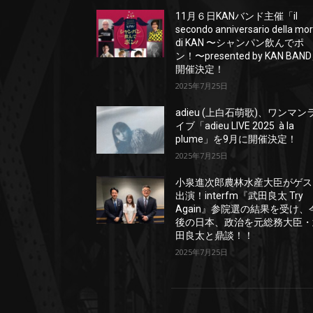
11月６日KANバンド主催「il
secondo anniversario della mo
di KAN 〜シャンパン飲んでポ
ン！〜presented by KAN BAN
開催決定！
2025年7月25日
adieu (上白石萌歌)、ワンマン
イブ「adieu LIVE 2025 à la
plume」を9月に開催決定！
2025年7月25日
小泉進次郎農林水産大臣がゲス
出演！interfm『武田良太 Try
Again』参院選の結果を受け、
後の日本、政治を元総務大臣・
田良太と鼎談！！
2025年7月25日