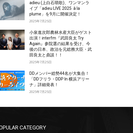
adieu (上白石萌歌)、ワンマンラ
イブ「adieu LIVE 2025 à la
plume」を9月に開催決定！
2025年7月25日
小泉進次郎農林水産大臣がゲスト
出演！interfm『武田良太 Try
Again』参院選の結果を受け、今
後の日本、政治を元総務大臣・武
田良太と鼎談！！
2025年7月25日
DDメンバー総勢44名が大集合！
「DDフリラ・DDP In 横浜アリー
ナ」詳細発表！
2025年7月25日
OPULAR CATEGORY