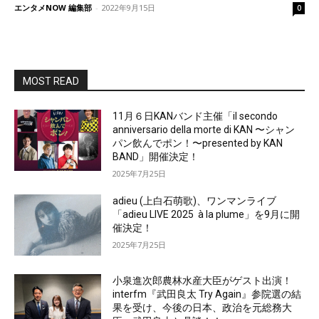
エンタメNOW 編集部
-
2022年9月15日
0
MOST READ
11月６日KANバンド主催「il secondo
anniversario della morte di KAN 〜シャン
パン飲んでポン！〜presented by KAN
BAND」開催決定！
2025年7月25日
adieu (上白石萌歌)、ワンマンライブ
「adieu LIVE 2025 à la plume」を9月に開
催決定！
2025年7月25日
小泉進次郎農林水産大臣がゲスト出演！
interfm『武田良太 Try Again』参院選の結
果を受け、今後の日本、政治を元総務大