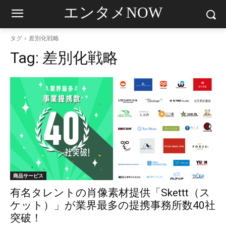
エンタメNOW
タグ
差別化戦略
Tag:
差別化戦略
商品サービス
有名タレントの肖像素材提供「Skettt（ス
ケット）」が業界最多の提携事務所数40社
突破！