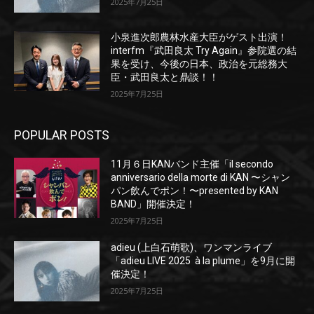
2025年7月25日
小泉進次郎農林水産大臣がゲスト出演！
interfm『武田良太 Try Again』参院選の結
果を受け、今後の日本、政治を元総務大
臣・武田良太と鼎談！！
2025年7月25日
POPULAR POSTS
11月６日KANバンド主催「il secondo
anniversario della morte di KAN 〜シャン
パン飲んでポン！〜presented by KAN
BAND」開催決定！
2025年7月25日
adieu (上白石萌歌)、ワンマンライブ
「adieu LIVE 2025 à la plume」を9月に開
催決定！
2025年7月25日