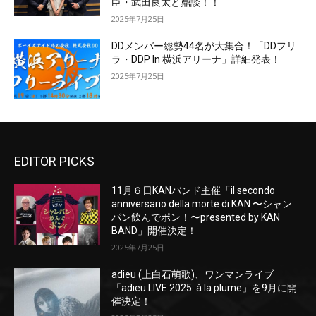
臣・武田良太と鼎談！！
2025年7月25日
DDメンバー総勢44名が大集合！「DDフリ
ラ・DDP In 横浜アリーナ」詳細発表！
2025年7月25日
EDITOR PICKS
11月６日KANバンド主催「il secondo
anniversario della morte di KAN 〜シャン
パン飲んでポン！〜presented by KAN
BAND」開催決定！
2025年7月25日
adieu (上白石萌歌)、ワンマンライブ
「adieu LIVE 2025 à la plume」を9月に開
催決定！