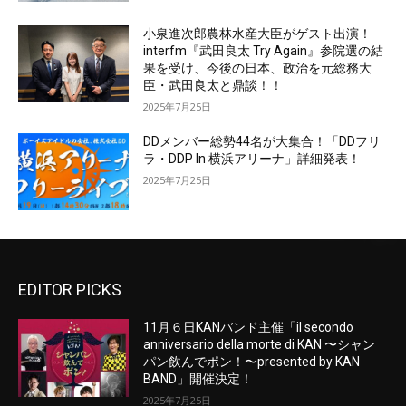
小泉進次郎農林水産大臣がゲスト出演！
interfm『武田良太 Try Again』参院選の結
果を受け、今後の日本、政治を元総務大
臣・武田良太と鼎談！！
2025年7月25日
DDメンバー総勢44名が大集合！「DDフリ
ラ・DDP In 横浜アリーナ」詳細発表！
2025年7月25日
EDITOR PICKS
11月６日KANバンド主催「il secondo
anniversario della morte di KAN 〜シャン
パン飲んでポン！〜presented by KAN
BAND」開催決定！
2025年7月25日