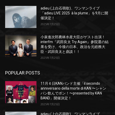
adieu (上白石萌歌)、ワンマンライブ
「adieu LIVE 2025 à la plume」を9月に開
催決定！
2025年7月25日
小泉進次郎農林水産大臣がゲスト出演！
interfm『武田良太 Try Again』参院選の結
果を受け、今後の日本、政治を元総務大
臣・武田良太と鼎談！！
2025年7月25日
POPULAR POSTS
11月６日KANバンド主催「il secondo
anniversario della morte di KAN 〜シャン
パン飲んでポン！〜presented by KAN
BAND」開催決定！
2025年7月25日
adieu (上白石萌歌)、ワンマンライブ