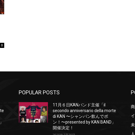
0
POPULAR POSTS
P
11月６日KANバンド主催「il
商
rte
secondo anniversario della morte
イ
di KAN 〜シャンパン飲んでポ
D」
ン！〜presented by KAN BAND」
未
開催決定！
人
2025年7月25日