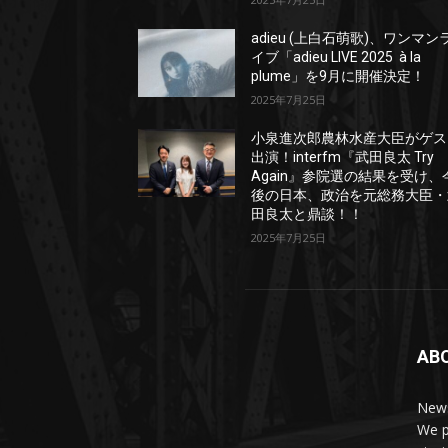
adieu (上白石萌歌)、ワンマン
イブ「adieu LIVE 2025 à la
plume」を9月に開催決定！
2025年7月25日
小泉進次郎農林水産大臣がゲス
出演！interfm『武田良太 Try
Again』参院選の結果を受け、
後の日本、政治を元総務大臣・
田良太と鼎談！！
2025年7月25日
AB
News
We p