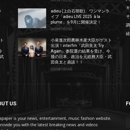
キ
ラ
adieu (上白石萌歌)、ワンマンラ
そ
イブ「adieu LIVE 2025 à la
plume」を9月に開催決定！
調
2025年7月25日
経
ト
小泉進次郎農林水産大臣がゲスト
出演！interfm『武田良太 Try
今
Again』参院選の結果を受け、今
武
後の日本、政治を元総務大臣・武
田良太と鼎談！！
2025年7月25日
OUT US
F
paper is your news, entertainment, music fashion website.
rovide you with the latest breaking news and videos