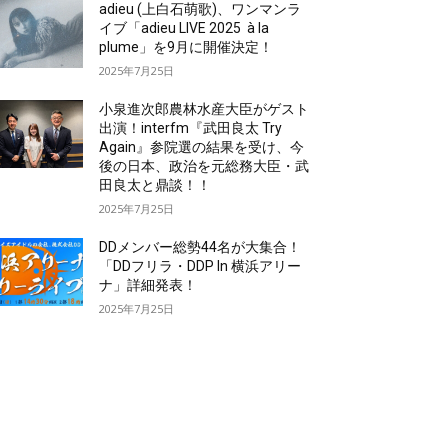
adieu (上白石萌歌)、ワンマンラ
イブ「adieu LIVE 2025 à la
plume」を9月に開催決定！
2025年7月25日
小泉進次郎農林水産大臣がゲスト
出演！interfm『武田良太 Try
Again』参院選の結果を受け、今
後の日本、政治を元総務大臣・武
田良太と鼎談！！
2025年7月25日
DDメンバー総勢44名が大集合！
「DDフリラ・DDP In 横浜アリー
ナ」詳細発表！
2025年7月25日