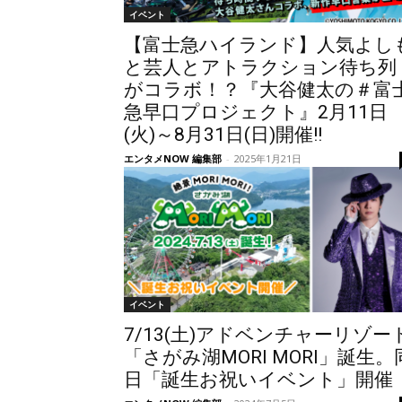
イベント
【富士急ハイランド】人気よし
と芸人とアトラクション待ち列
がコラボ！？『大谷健太の＃富
急早口プロジェクト』2月11日
(火)～8月31日(日)開催!!
エンタメNOW 編集部
-
2025年1月21日
イベント
7/13(土)アドベンチャーリゾー
「さがみ湖MORI MORI」誕生。
日「誕生お祝いイベント」開催