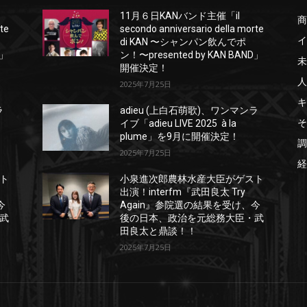
11月６日KANバンド主催「il
商
rte
secondo anniversario della morte
イ
di KAN 〜シャンパン飲んでポ
D」
ン！〜presented by KAN BAND」
未
開催決定！
人
2025年7月25日
キ
ラ
adieu (上白石萌歌)、ワンマンラ
そ
イブ「adieu LIVE 2025 à la
plume」を9月に開催決定！
調
2025年7月25日
経
ト
小泉進次郎農林水産大臣がゲスト
出演！interfm『武田良太 Try
今
Again』参院選の結果を受け、今
武
後の日本、政治を元総務大臣・武
田良太と鼎談！！
2025年7月25日