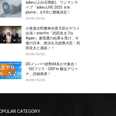
adieu (上白石萌歌)、ワンマンラ
イブ「adieu LIVE 2025 à la
plume」を9月に開催決定！
2025年7月25日
小泉進次郎農林水産大臣がゲスト
出演！interfm『武田良太 Try
Again』参院選の結果を受け、今
後の日本、政治を元総務大臣・武
田良太と鼎談！！
2025年7月25日
DDメンバー総勢44名が大集合！
「DDフリラ・DDP In 横浜アリー
ナ」詳細発表！
2025年7月25日
OPULAR CATEGORY