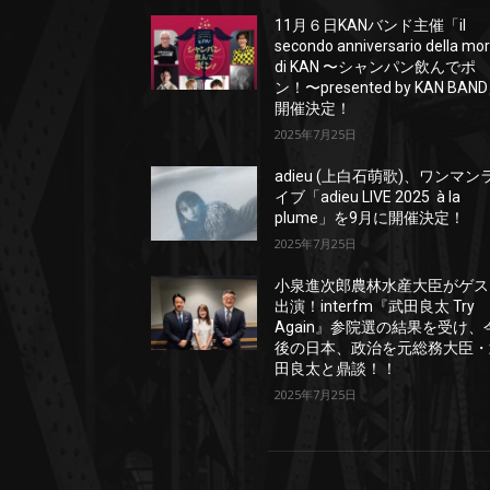
11月６日KANバンド主催「il
secondo anniversario della mo
di KAN 〜シャンパン飲んでポ
ン！〜presented by KAN BAN
開催決定！
2025年7月25日
adieu (上白石萌歌)、ワンマン
イブ「adieu LIVE 2025 à la
plume」を9月に開催決定！
2025年7月25日
小泉進次郎農林水産大臣がゲス
出演！interfm『武田良太 Try
Again』参院選の結果を受け、
後の日本、政治を元総務大臣・
田良太と鼎談！！
2025年7月25日