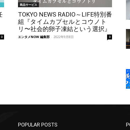
商品サービス
任
TOKYO NEWS RADIO～LIFE特別番
組『タイムカプセルとコウノト
リ〜社会的卵子凍結という選択』
エンタメNOW 編集部
-
2022年9月8日
0
0
POPULAR POSTS
P