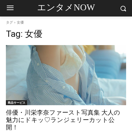
エンタメNOW
タグ
女優
Tag:
女優
商品サービス
俳優・川栄李奈ファースト写真集 大人の
魅力にドキッ♡ランジェリーカット公
開！