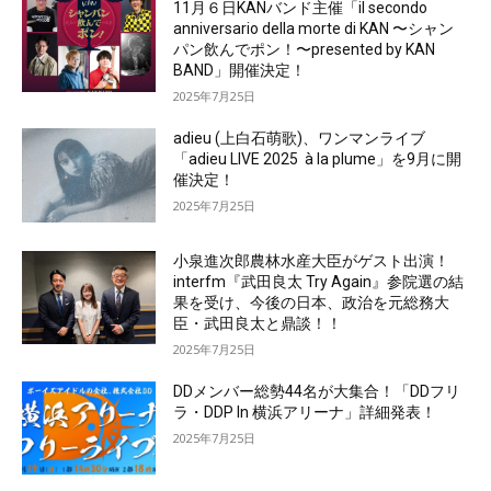
11月６日KANバンド主催「il secondo
anniversario della morte di KAN 〜シャン
パン飲んでポン！〜presented by KAN
BAND」開催決定！
2025年7月25日
adieu (上白石萌歌)、ワンマンライブ
「adieu LIVE 2025 à la plume」を9月に開
催決定！
2025年7月25日
小泉進次郎農林水産大臣がゲスト出演！
interfm『武田良太 Try Again』参院選の結
果を受け、今後の日本、政治を元総務大
臣・武田良太と鼎談！！
2025年7月25日
DDメンバー総勢44名が大集合！「DDフリ
ラ・DDP In 横浜アリーナ」詳細発表！
2025年7月25日