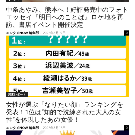
中条あやみ、熊本へ！好評発売中のフォト
エッセイ『明日へのことば』ロケ地を再
訪、書店イベント開催決定
エンタメNOW 編集部
-
2025年3月19日
0
調査レポート
女性が選ぶ「なりたい顔」ランキングを
発表！1位は“知的で洗練された大人の女
性”を体現したあの女優！
エンタメNOW 編集部
-
2025年3月15日
0