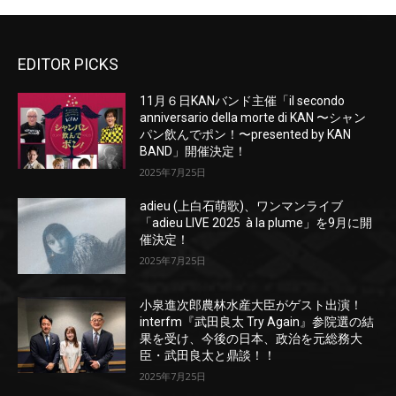
EDITOR PICKS
11月６日KANバンド主催「il secondo
anniversario della morte di KAN 〜シャン
パン飲んでポン！〜presented by KAN
BAND」開催決定！
2025年7月25日
adieu (上白石萌歌)、ワンマンライブ
「adieu LIVE 2025 à la plume」を9月に開
催決定！
2025年7月25日
小泉進次郎農林水産大臣がゲスト出演！
interfm『武田良太 Try Again』参院選の結
果を受け、今後の日本、政治を元総務大
臣・武田良太と鼎談！！
2025年7月25日