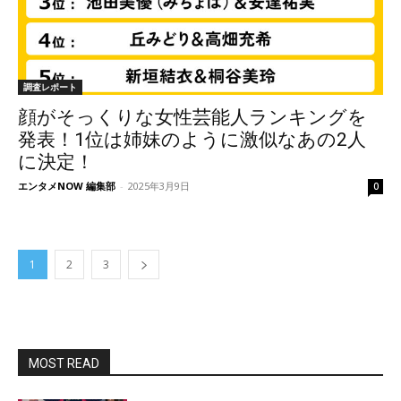
調査レポート
顔がそっくりな女性芸能人ランキングを
発表！1位は姉妹のように激似なあの2人
に決定！
エンタメNOW 編集部
-
2025年3月9日
0
1
2
3
MOST READ