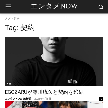
エンタメNOW
タグ
契約
Tag:
契約
人物
EGOZARUが瀬川琉久と契約を締結
エンタメNOW 編集部
-
2025年4月3日
0