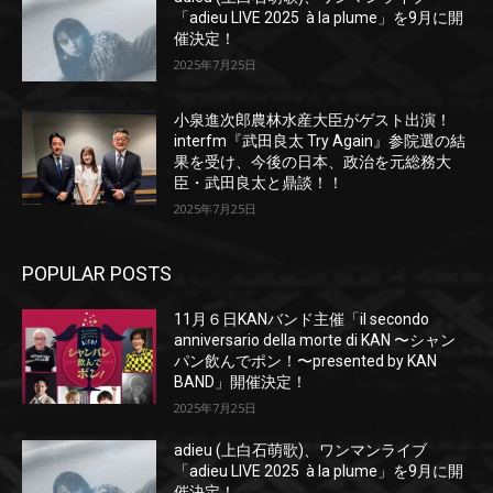
「adieu LIVE 2025 à la plume」を9月に開
催決定！
2025年7月25日
小泉進次郎農林水産大臣がゲスト出演！
interfm『武田良太 Try Again』参院選の結
果を受け、今後の日本、政治を元総務大
臣・武田良太と鼎談！！
2025年7月25日
POPULAR POSTS
11月６日KANバンド主催「il secondo
anniversario della morte di KAN 〜シャン
パン飲んでポン！〜presented by KAN
BAND」開催決定！
2025年7月25日
adieu (上白石萌歌)、ワンマンライブ
「adieu LIVE 2025 à la plume」を9月に開
催決定！