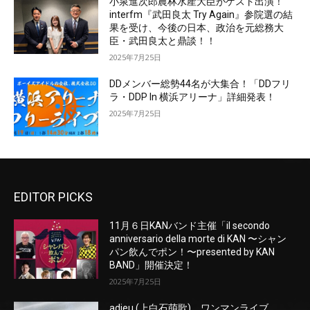
小泉進次郎農林水産大臣がゲスト出演！
interfm『武田良太 Try Again』参院選の結
果を受け、今後の日本、政治を元総務大
臣・武田良太と鼎談！！
2025年7月25日
DDメンバー総勢44名が大集合！「DDフリ
ラ・DDP In 横浜アリーナ」詳細発表！
2025年7月25日
EDITOR PICKS
11月６日KANバンド主催「il secondo
anniversario della morte di KAN 〜シャン
パン飲んでポン！〜presented by KAN
BAND」開催決定！
2025年7月25日
adieu (上白石萌歌)、ワンマンライブ