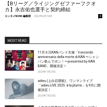
【Bリーグ／ライジングゼファーフクオ
カ】永吉佑也選手と契約締結
エンタメNOW 編集部
-
2022年6月14日
0
MOST READ
11月６日KANバンド主催「il secondo
anniversario della morte di KAN 〜シャン
パン飲んでポン！〜presented by KAN
BAND」開催決定！
2025年7月25日
adieu (上白石萌歌)、ワンマンライブ
「adieu LIVE 2025 à la plume」を9月に開
催決定！
2025年7月25日