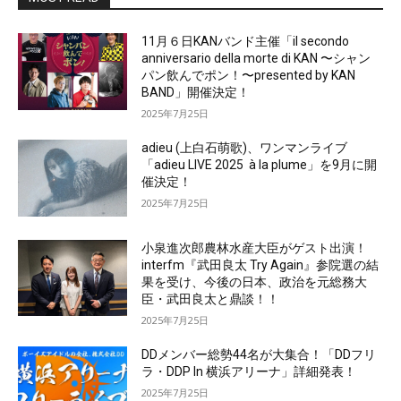
11月６日KANバンド主催「il secondo
anniversario della morte di KAN 〜シャン
パン飲んでポン！〜presented by KAN
BAND」開催決定！
2025年7月25日
adieu (上白石萌歌)、ワンマンライブ
「adieu LIVE 2025 à la plume」を9月に開
催決定！
2025年7月25日
小泉進次郎農林水産大臣がゲスト出演！
interfm『武田良太 Try Again』参院選の結
果を受け、今後の日本、政治を元総務大
臣・武田良太と鼎談！！
2025年7月25日
DDメンバー総勢44名が大集合！「DDフリ
ラ・DDP In 横浜アリーナ」詳細発表！
2025年7月25日