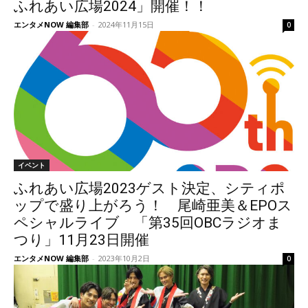
ふれあい広場2024」開催！！
エンタメNOW 編集部
-
2024年11月15日
0
イベント
ふれあい広場2023ゲスト決定、シティポ
ップで盛り上がろう！ 尾崎亜美＆EPOス
ペシャルライブ 「第35回OBCラジオま
つり」11月23日開催
エンタメNOW 編集部
-
2023年10月2日
0