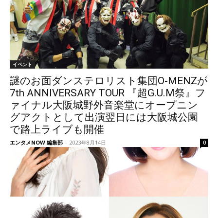
イベント
謎のお面ダンステロリスト集団O-MENZが
7th ANNIVERSARY TOUR 『超G.U.M祭』フ
ァイナル大阪城野外音楽堂にオープニン
グアクトとして出演翌日には大阪城公園
で路上ライブも開催
エンタメNOW 編集部
-
2023年8月14日
0