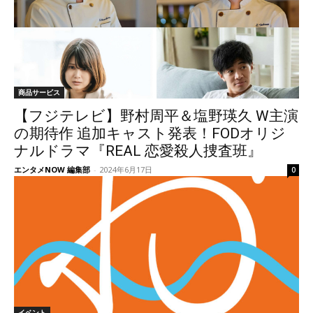
商品サービス
【フジテレビ】野村周平＆塩野瑛久 W主演
の期待作 追加キャスト発表！FODオリジ
ナルドラマ『REAL 恋愛殺人捜査班』
エンタメNOW 編集部
-
2024年6月17日
0
イベント