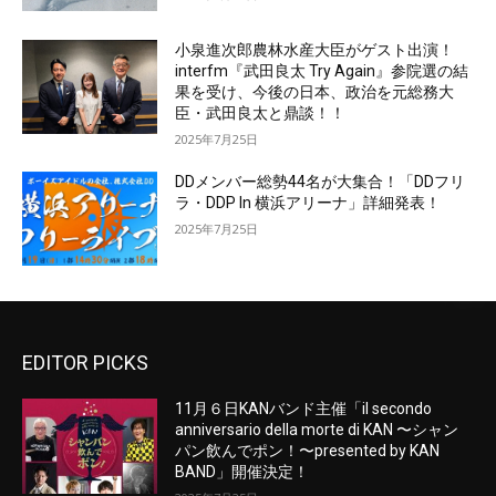
小泉進次郎農林水産大臣がゲスト出演！
interfm『武田良太 Try Again』参院選の結
果を受け、今後の日本、政治を元総務大
臣・武田良太と鼎談！！
2025年7月25日
DDメンバー総勢44名が大集合！「DDフリ
ラ・DDP In 横浜アリーナ」詳細発表！
2025年7月25日
EDITOR PICKS
11月６日KANバンド主催「il secondo
anniversario della morte di KAN 〜シャン
パン飲んでポン！〜presented by KAN
BAND」開催決定！