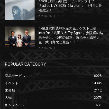
adieu (上白石萌歌)、ワンマンライブ
「adieu LIVE 2025 à la plume」を9月に開
催決定！
2025年7月25日
小泉進次郎農林水産大臣がゲスト出演！
interfm『武田良太 Try Again』参院選の結
果を受け、今後の日本、政治を元総務大
臣・武田良太と鼎談！！
2025年7月25日
POPULAR CATEGORY
商品サービス
16028
イベント
14345
未分類
2112
人物
2079
キャンペーン
1631