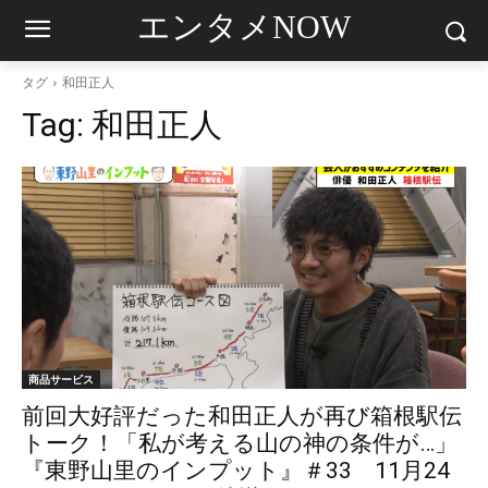
エンタメNOW
タグ
和田正人
Tag:
和田正人
商品サービス
前回大好評だった和田正人が再び箱根駅伝
トーク！「私が考える山の神の条件が…」
『東野山里のインプット』＃33 11月24