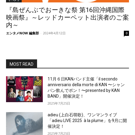
『島ぜんぶでおーきな祭 第16回沖縄国際
映画祭』～レッドカーペット出演者のご案
内～
エンタメNOW 編集部
-
2024年4月12日
0
MOST READ
11月６日KANバンド主催「il secondo
anniversario della morte di KAN 〜シャン
パン飲んでポン！〜presented by KAN
BAND」開催決定！
2025年7月25日
adieu (上白石萌歌)、ワンマンライブ
「adieu LIVE 2025 à la plume」を9月に開
催決定！
2025年7月25日