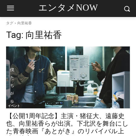
エンタメNOW
タグ
向里祐香
Tag:
向里祐香
イベント
【公開1周年記念】主演・猪征大、遠藤史
也、向里祐香らが出演。下北沢を舞台にし
た青春映画『あとがき』のリバイバル上