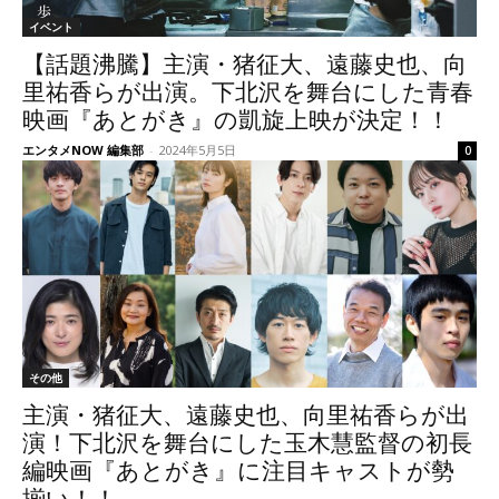
イベント
【話題沸騰】主演・猪征大、遠藤史也、向
里祐香らが出演。下北沢を舞台にした青春
映画『あとがき』の凱旋上映が決定！！
エンタメNOW 編集部
-
2024年5月5日
0
その他
主演・猪征大、遠藤史也、向里祐香らが出
演！下北沢を舞台にした玉木慧監督の初長
編映画『あとがき』に注目キャストが勢