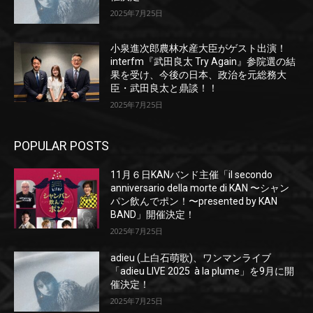
2025年7月25日
小泉進次郎農林水産大臣がゲスト出演！
interfm『武田良太 Try Again』参院選の結
果を受け、今後の日本、政治を元総務大
臣・武田良太と鼎談！！
2025年7月25日
POPULAR POSTS
11月６日KANバンド主催「il secondo
anniversario della morte di KAN 〜シャン
パン飲んでポン！〜presented by KAN
BAND」開催決定！
2025年7月25日
adieu (上白石萌歌)、ワンマンライブ
「adieu LIVE 2025 à la plume」を9月に開
催決定！
2025年7月25日