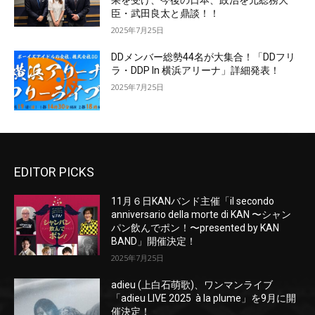
臣・武田良太と鼎談！！
2025年7月25日
DDメンバー総勢44名が大集合！「DDフリ
ラ・DDP In 横浜アリーナ」詳細発表！
2025年7月25日
EDITOR PICKS
11月６日KANバンド主催「il secondo
anniversario della morte di KAN 〜シャン
パン飲んでポン！〜presented by KAN
BAND」開催決定！
2025年7月25日
adieu (上白石萌歌)、ワンマンライブ
「adieu LIVE 2025 à la plume」を9月に開
催決定！