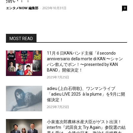
揃い！！
エンタメNOW 編集部
-
2023年10月31日
0
MOST READ
11月６日KANバンド主催「il secondo
anniversario della morte di KAN 〜シャン
パン飲んでポン！〜presented by KAN
BAND」開催決定！
2025年7月25日
adieu (上白石萌歌)、ワンマンライブ
「adieu LIVE 2025 à la plume」を9月に開
催決定！
2025年7月25日
小泉進次郎農林水産大臣がゲスト出演！
interfm『武田良太 Try Again』参院選の結
果を受け、今後の日本、政治を元総務大