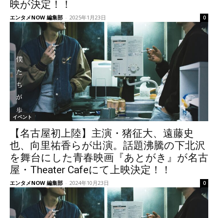
映が決定！！
エンタメNOW 編集部
-
2025年1月23日
0
イベント
【名古屋初上陸】主演・猪征大、遠藤史
也、向里祐香らが出演。話題沸騰の下北沢
を舞台にした青春映画『あとがき』が名古
屋・Theater Cafeにて上映決定！！
エンタメNOW 編集部
-
2024年10月23日
0