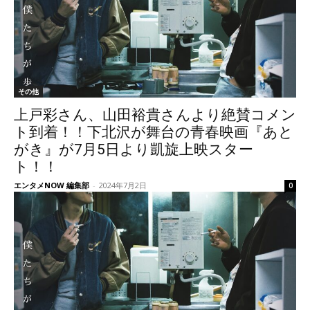
その他
上戸彩さん、山田裕貴さんより絶賛コメン
ト到着！！下北沢が舞台の青春映画『あと
がき』が7月5日より凱旋上映スター
ト！！
エンタメNOW 編集部
-
2024年7月2日
0