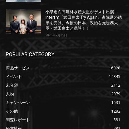
小泉進次郎農林水産大臣がゲスト出演！
interfm『武田良太 Try Again』参院選の結
果を受け、今後の日本、政治を元総務大
臣・武田良太と鼎談！！
2025年7月25日
POPULAR CATEGORY
商品サービス
16028
イベント
14345
未分類
2112
人物
2079
キャンペーン
1631
その他
1282
調査レポート
581
経営情報
381