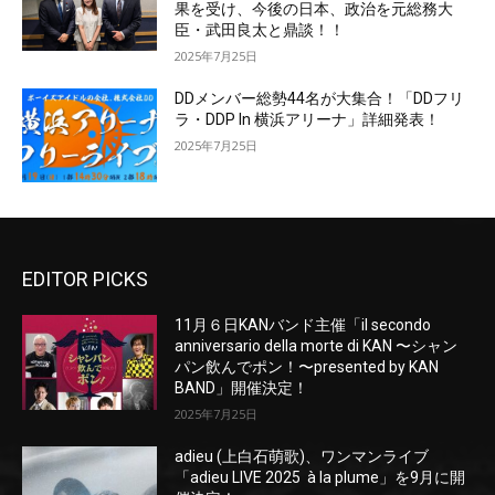
果を受け、今後の日本、政治を元総務大
臣・武田良太と鼎談！！
2025年7月25日
DDメンバー総勢44名が大集合！「DDフリ
ラ・DDP In 横浜アリーナ」詳細発表！
2025年7月25日
EDITOR PICKS
11月６日KANバンド主催「il secondo
anniversario della morte di KAN 〜シャン
パン飲んでポン！〜presented by KAN
BAND」開催決定！
2025年7月25日
adieu (上白石萌歌)、ワンマンライブ
「adieu LIVE 2025 à la plume」を9月に開