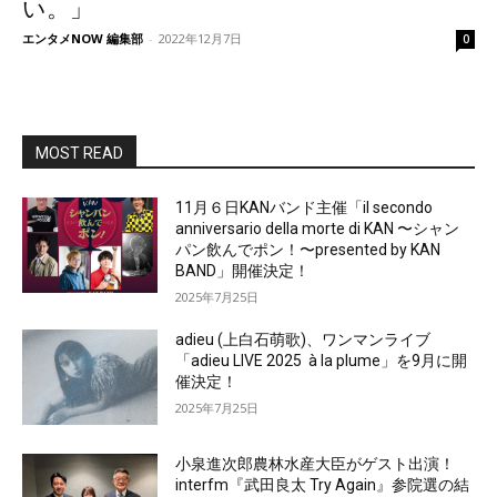
い。」
エンタメNOW 編集部
-
2022年12月7日
0
MOST READ
11月６日KANバンド主催「il secondo
anniversario della morte di KAN 〜シャン
パン飲んでポン！〜presented by KAN
BAND」開催決定！
2025年7月25日
adieu (上白石萌歌)、ワンマンライブ
「adieu LIVE 2025 à la plume」を9月に開
催決定！
2025年7月25日
小泉進次郎農林水産大臣がゲスト出演！
interfm『武田良太 Try Again』参院選の結