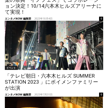
楽の祭典「イノフェス」でコラボレーシ
ョン決定！10/14六本木ヒルズアリーナに
て実現！
エンタメNOW 編集部
-
2023年10月4日
0
イベント
「テレビ朝日・六本木ヒルズ SUMMER
STATION 2023 」にボイメンファミリー
が出演
エンタメNOW 編集部
-
2023年7月31日
0