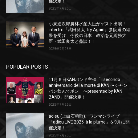
催決定！
2025年7月25日
小泉進次郎農林水産大臣がゲスト出演！
interfm『武田良太 Try Again』参院選の結
果を受け、今後の日本、政治を元総務大
臣・武田良太と鼎談！！
2025年7月25日
POPULAR POSTS
11月６日KANバンド主催「il secondo
anniversario della morte di KAN 〜シャン
パン飲んでポン！〜presented by KAN
BAND」開催決定！
2025年7月25日
adieu (上白石萌歌)、ワンマンライブ
「adieu LIVE 2025 à la plume」を9月に開
催決定！
2025年7月25日