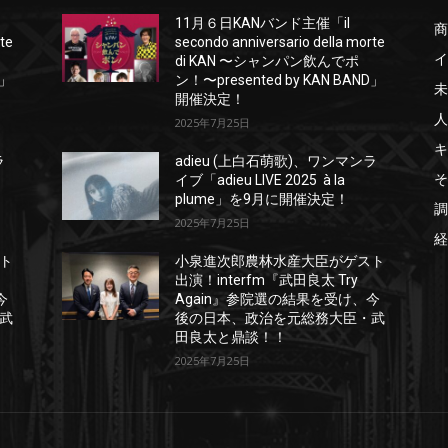
11月６日KANバンド主催「il
商
rte
secondo anniversario della morte
イ
di KAN 〜シャンパン飲んでポ
D」
ン！〜presented by KAN BAND」
未
開催決定！
人
2025年7月25日
キ
ラ
adieu (上白石萌歌)、ワンマンラ
そ
イブ「adieu LIVE 2025 à la
plume」を9月に開催決定！
調
2025年7月25日
経
ト
小泉進次郎農林水産大臣がゲスト
出演！interfm『武田良太 Try
今
Again』参院選の結果を受け、今
武
後の日本、政治を元総務大臣・武
田良太と鼎談！！
2025年7月25日