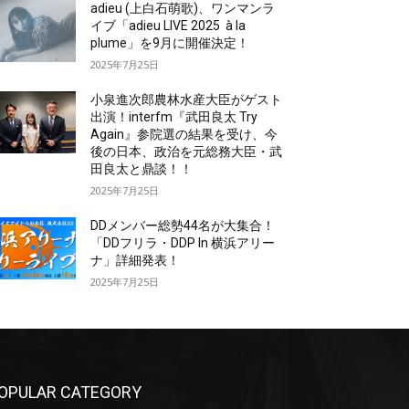
adieu (上白石萌歌)、ワンマンラ
イブ「adieu LIVE 2025 à la
plume」を9月に開催決定！
2025年7月25日
小泉進次郎農林水産大臣がゲスト
出演！interfm『武田良太 Try
Again』参院選の結果を受け、今
後の日本、政治を元総務大臣・武
田良太と鼎談！！
2025年7月25日
DDメンバー総勢44名が大集合！
「DDフリラ・DDP In 横浜アリー
ナ」詳細発表！
2025年7月25日
OPULAR CATEGORY