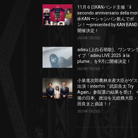
11月６日KANバンド主催「il
secondo anniversario della mo
di KAN 〜シャンパン飲んでポ
ン！〜presented by KAN BAN
開催決定！
2025年7月25日
adieu (上白石萌歌)、ワンマン
イブ「adieu LIVE 2025 à la
plume」を9月に開催決定！
2025年7月25日
小泉進次郎農林水産大臣がゲス
出演！interfm『武田良太 Try
Again』参院選の結果を受け、
後の日本、政治を元総務大臣・
田良太と鼎談！！
2025年7月25日