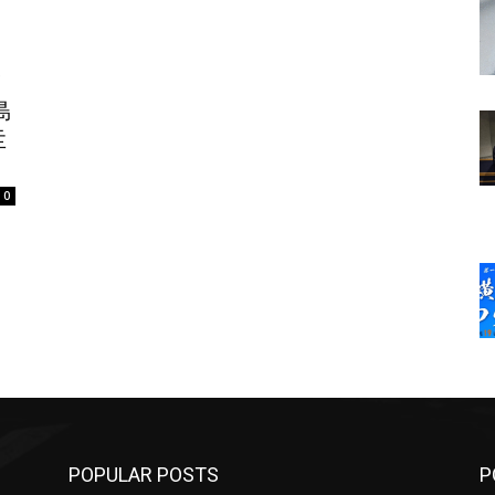
ソ
島
圭
0
POPULAR POSTS
P