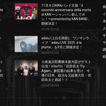
11月６日KANバンド主催「il
商
rte
secondo anniversario della morte
イ
di KAN 〜シャンパン飲んでポ
D」
ン！〜presented by KAN BAND」
未
開催決定！
人
2025年7月25日
キ
ラ
adieu (上白石萌歌)、ワンマンラ
そ
イブ「adieu LIVE 2025 à la
plume」を9月に開催決定！
調
2025年7月25日
経
ト
小泉進次郎農林水産大臣がゲスト
出演！interfm『武田良太 Try
今
Again』参院選の結果を受け、今
武
後の日本、政治を元総務大臣・武
田良太と鼎談！！
2025年7月25日