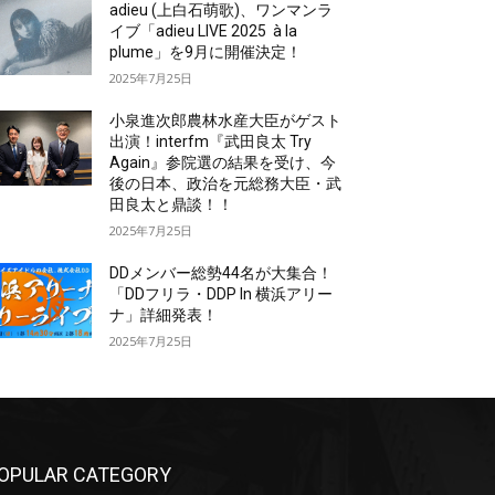
adieu (上白石萌歌)、ワンマンラ
イブ「adieu LIVE 2025 à la
plume」を9月に開催決定！
2025年7月25日
小泉進次郎農林水産大臣がゲスト
出演！interfm『武田良太 Try
Again』参院選の結果を受け、今
後の日本、政治を元総務大臣・武
田良太と鼎談！！
2025年7月25日
DDメンバー総勢44名が大集合！
「DDフリラ・DDP In 横浜アリー
ナ」詳細発表！
2025年7月25日
OPULAR CATEGORY