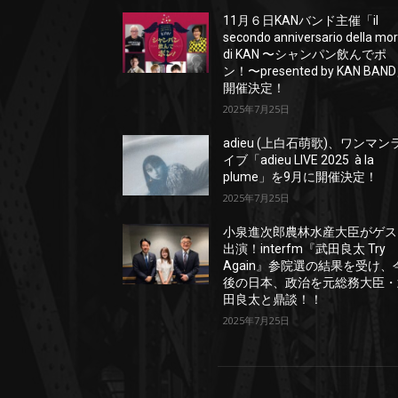
11月６日KANバンド主催「il
secondo anniversario della mo
di KAN 〜シャンパン飲んでポ
ン！〜presented by KAN BAN
開催決定！
2025年7月25日
adieu (上白石萌歌)、ワンマン
イブ「adieu LIVE 2025 à la
plume」を9月に開催決定！
2025年7月25日
小泉進次郎農林水産大臣がゲス
出演！interfm『武田良太 Try
Again』参院選の結果を受け、
後の日本、政治を元総務大臣・
田良太と鼎談！！
2025年7月25日