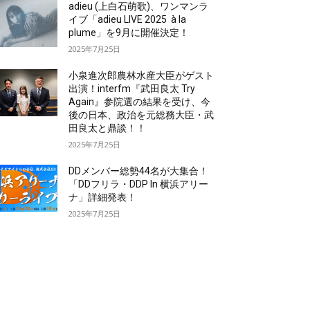
adieu (上白石萌歌)、ワンマンラ
イブ「adieu LIVE 2025 à la
plume」を9月に開催決定！
2025年7月25日
小泉進次郎農林水産大臣がゲスト
出演！interfm『武田良太 Try
Again』参院選の結果を受け、今
後の日本、政治を元総務大臣・武
田良太と鼎談！！
2025年7月25日
DDメンバー総勢44名が大集合！
「DDフリラ・DDP In 横浜アリー
ナ」詳細発表！
2025年7月25日