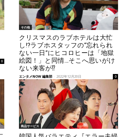
その他
クリスマスのラブホテルは大忙
し!?ラブホスタッフの“忘れられ
ない一日”にヒコロヒーは「地獄
絵図！」と同情…そこへ思いがけ
0
ない来客が⁉
エンタメNOW 編集部
-
2022年12月20日
0
商品サービス
二
韓国人気バラエティ『エラー夫婦