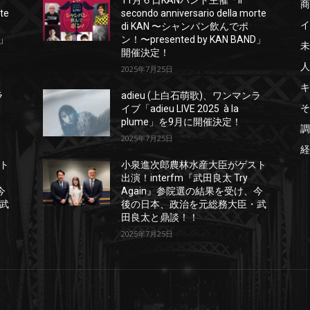
11月６日KANバンド主催「il
商
rte
secondo anniversario della morte
イ
di KAN 〜シャンパン飲んでポ
D」
ン！〜presented by KAN BAND」
未
開催決定！
人
2025年7月25日
キ
ラ
adieu (上白石萌歌)、ワンマンラ
そ
イブ「adieu LIVE 2025 à la
plume」を9月に開催決定！
調
2025年7月25日
経
ト
小泉進次郎農林水産大臣がゲスト
出演！interfm『武田良太 Try
今
Again』参院選の結果を受け、今
武
後の日本、政治を元総務大臣・武
田良太と鼎談！！
2025年7月25日