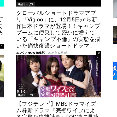
商品サービス
グローバルショートドラマアプ
新
リ「Vigloo」に、12月5日から新
失
作日本ドラマが登場！！キャンプ
る
ブームに便乗して密かに増えて
いる「キャンプ不倫」の実態を描
いた痛快復讐ショートドラマ。
0
エンタメNOW 編集部
-
2024年12月5日
0
商品サービス
【フジテレビ】MBSドラマイズ
ベ
ム枠新ドラマ『完璧ワイフによ