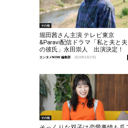
その他
堀田茜さん主演 テレビ東京
&Paravi配信ドラマ「私と夫と夫
の彼氏」永田崇人 出演決定！
エンタメNOW 編集部
-
2023年3月27日
その他
そっくりな双子は恋愛事情も瓜