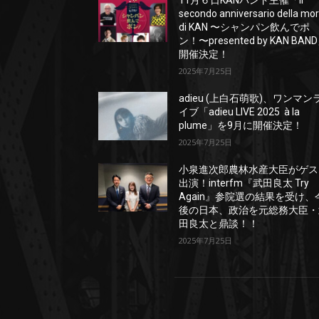
11月６日KANバンド主催「il
secondo anniversario della mo
di KAN 〜シャンパン飲んでポ
ン！〜presented by KAN BAN
開催決定！
2025年7月25日
adieu (上白石萌歌)、ワンマン
イブ「adieu LIVE 2025 à la
plume」を9月に開催決定！
2025年7月25日
小泉進次郎農林水産大臣がゲス
出演！interfm『武田良太 Try
Again』参院選の結果を受け、
後の日本、政治を元総務大臣・
田良太と鼎談！！
2025年7月25日