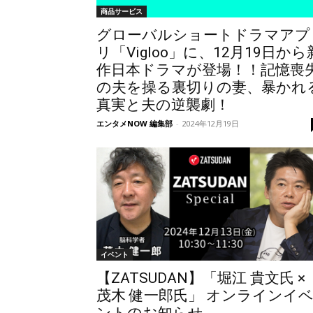
商品サービス
グローバルショートドラマアプ
リ「Vigloo」に、12月19日から
作日本ドラマが登場！！記憶喪
の夫を操る裏切りの妻、暴かれ
真実と夫の逆襲劇！
エンタメNOW 編集部
-
2024年12月19日
イベント
【ZATSUDAN】「堀江 貴⽂⽒ ×
茂木 健一郎氏」 オンラインイ