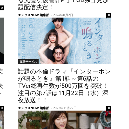
る完璧な復讐計画』FOD独占見放
題配信決定！
0
エンタメNOW 編集部
-
2024年8月2日
0
商品サービス
茉
話題の不倫ドラマ『インターホン
が鳴るとき』第1話～第6話の
夫
TVer総再生数が500万回を突破！
ル
注目の第7話は11月22日（水）深
夜放送！！
エンタメNOW 編集部
-
2023年11月22日
0
0