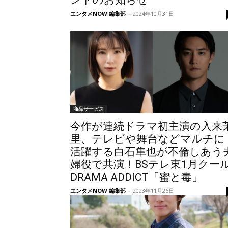
ントのお知らせ
エンタメNOW 編集部
-
2024年10月31日
商品サービス
今作が連続ドラマ初主演の入来
里、テレビや舞台などマルチに
活躍する白石隼也が不倫しあう
婦役で共演！BSテレ東1月クー
DRAMA ADDICT「蜜と毒」
エンタメNOW 編集部
-
2023年11月26日