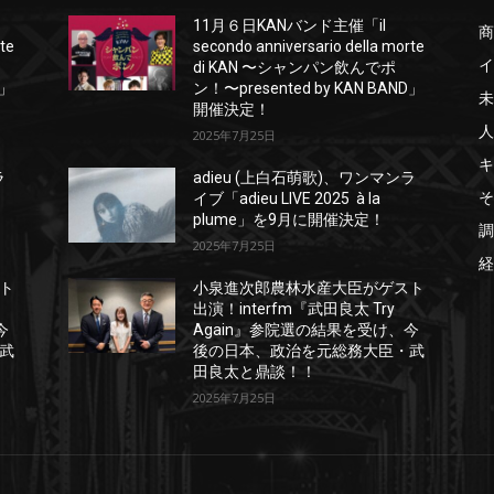
11月６日KANバンド主催「il
商
rte
secondo anniversario della morte
イ
di KAN 〜シャンパン飲んでポ
D」
ン！〜presented by KAN BAND」
未
開催決定！
人
2025年7月25日
キ
ラ
adieu (上白石萌歌)、ワンマンラ
そ
イブ「adieu LIVE 2025 à la
plume」を9月に開催決定！
調
2025年7月25日
経
ト
小泉進次郎農林水産大臣がゲスト
出演！interfm『武田良太 Try
今
Again』参院選の結果を受け、今
武
後の日本、政治を元総務大臣・武
田良太と鼎談！！
2025年7月25日