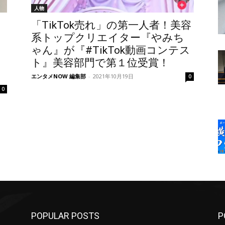
人物
「TikTok売れ」の第一人者！美容
系トップクリエイター『やみち
ゃん』が『#TikTok動画コンテス
ト』美容部門で第１位受賞！
！
エンタメNOW 編集部
-
2021年10月19日
0
0
POPULAR POSTS
P