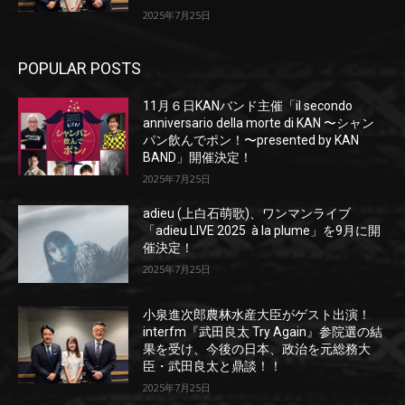
2025年7月25日
POPULAR POSTS
11月６日KANバンド主催「il secondo
anniversario della morte di KAN 〜シャン
パン飲んでポン！〜presented by KAN
BAND」開催決定！
2025年7月25日
adieu (上白石萌歌)、ワンマンライブ
「adieu LIVE 2025 à la plume」を9月に開
催決定！
2025年7月25日
小泉進次郎農林水産大臣がゲスト出演！
interfm『武田良太 Try Again』参院選の結
果を受け、今後の日本、政治を元総務大
臣・武田良太と鼎談！！
2025年7月25日