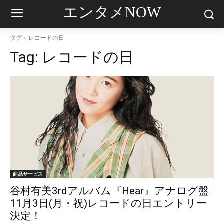
エンタメNOW
タグ
レコードの日
Tag:
レコードの日
商品サービス
谷村有美3rdアルバム『Hear』アナログ盤
11月3日(月・祝)レコードの日エントリー
決定！