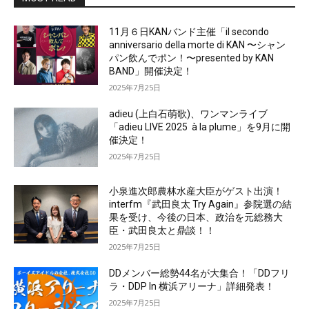
11月６日KANバンド主催「il secondo
anniversario della morte di KAN 〜シャン
パン飲んでポン！〜presented by KAN
BAND」開催決定！
2025年7月25日
adieu (上白石萌歌)、ワンマンライブ
「adieu LIVE 2025 à la plume」を9月に開
催決定！
2025年7月25日
小泉進次郎農林水産大臣がゲスト出演！
interfm『武田良太 Try Again』参院選の結
果を受け、今後の日本、政治を元総務大
臣・武田良太と鼎談！！
2025年7月25日
DDメンバー総勢44名が大集合！「DDフリ
ラ・DDP In 横浜アリーナ」詳細発表！
2025年7月25日