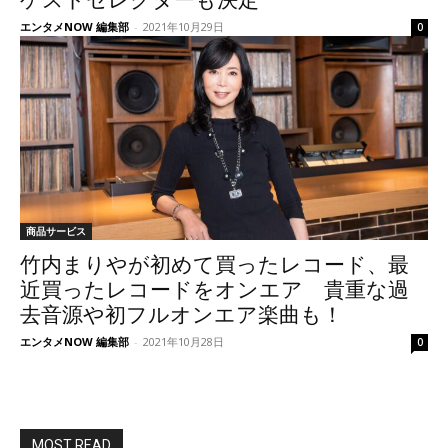
ゲストセレクターも決定
エンタメNOW 編集部
-
2021年10月29日
0
商品サービス
竹内まりやが初めて買ったレコード、最
近買ったレコードをオンエア 貴重な過
去音源や初フルオンエア楽曲も！
エンタメNOW 編集部
-
2021年10月28日
0
MOST READ