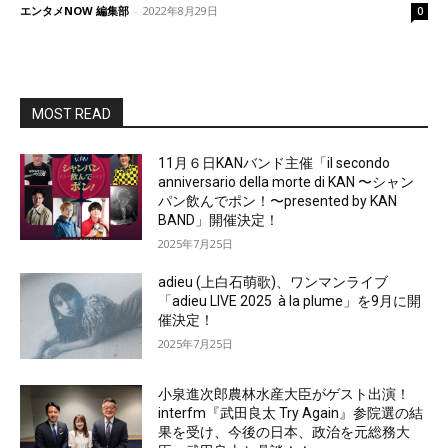
エンタメNOW 編集部
-
2022年8月29日
0
MOST READ
11月６日KANバンド主催「il secondo
anniversario della morte di KAN 〜シャン
パン飲んでポン！〜presented by KAN
BAND」開催決定！
2025年7月25日
adieu (上白石萌歌)、ワンマンライブ
「adieu LIVE 2025 à la plume」を9月に開
催決定！
2025年7月25日
小泉進次郎農林水産大臣がゲスト出演！
interfm『武田良太 Try Again』参院選の結
果を受け、今後の日本、政治を元総務大