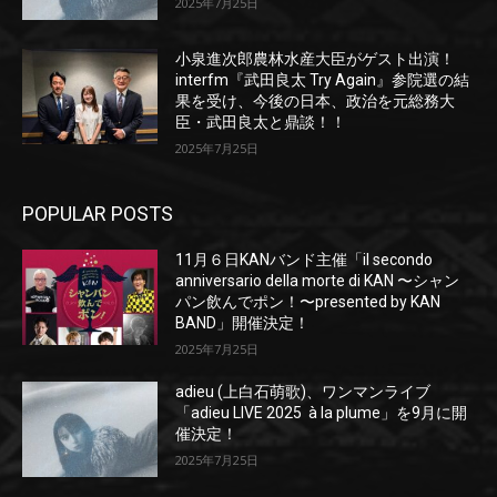
2025年7月25日
小泉進次郎農林水産大臣がゲスト出演！
interfm『武田良太 Try Again』参院選の結
果を受け、今後の日本、政治を元総務大
臣・武田良太と鼎談！！
2025年7月25日
POPULAR POSTS
11月６日KANバンド主催「il secondo
anniversario della morte di KAN 〜シャン
パン飲んでポン！〜presented by KAN
BAND」開催決定！
2025年7月25日
adieu (上白石萌歌)、ワンマンライブ
「adieu LIVE 2025 à la plume」を9月に開
催決定！
2025年7月25日