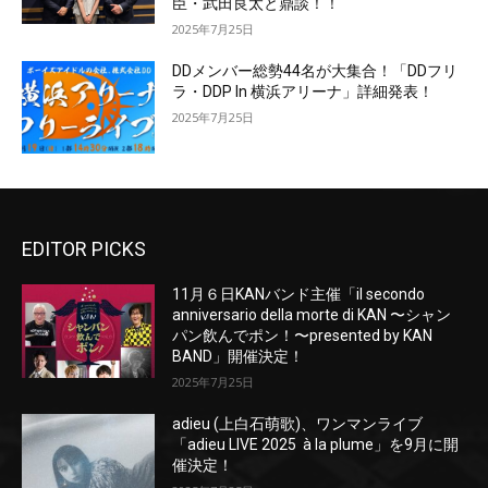
臣・武田良太と鼎談！！
2025年7月25日
DDメンバー総勢44名が大集合！「DDフリ
ラ・DDP In 横浜アリーナ」詳細発表！
2025年7月25日
EDITOR PICKS
11月６日KANバンド主催「il secondo
anniversario della morte di KAN 〜シャン
パン飲んでポン！〜presented by KAN
BAND」開催決定！
2025年7月25日
adieu (上白石萌歌)、ワンマンライブ
「adieu LIVE 2025 à la plume」を9月に開
催決定！