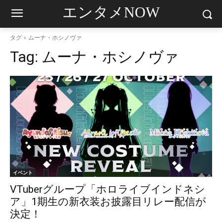
エンタメNOW
タグ
ムーナ・ホシノヴァ
Tag:
ムーナ・ホシノヴァ
イベント
VTuberグループ「ホロライブインドネシ
ア」1期生の新衣装お披露目リレー配信が
決定！