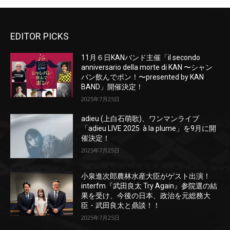
EDITOR PICKS
11月６日KANバンド主催「il secondo
anniversario della morte di KAN 〜シャン
パン飲んでポン！〜presented by KAN
BAND」開催決定！
2025年7月25日
adieu (上白石萌歌)、ワンマンライブ
「adieu LIVE 2025 à la plume」を9月に開
催決定！
2025年7月25日
小泉進次郎農林水産大臣がゲスト出演！
interfm『武田良太 Try Again』参院選の結
果を受け、今後の日本、政治を元総務大
臣・武田良太と鼎談！！
2025年7月25日