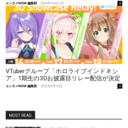
エンタメNOW 編集部
-
2022年10月21日
0
人物
VTuberグループ「ホロライブインドネシ
ア」1期生の3Dお披露目リレー配信が決定
エンタメNOW 編集部
-
2022年9月12日
0
MOST READ