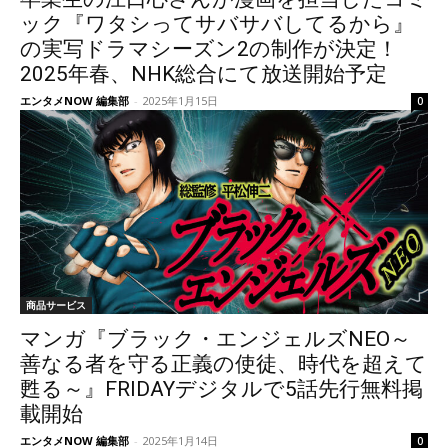
ック『ワタシってサバサバしてるから』
の実写ドラマシーズン2の制作が決定！
2025年春、NHK総合にて放送開始予定
エンタメNOW 編集部
-
2025年1月15日
0
商品サービス
マンガ『ブラック・エンジェルズNEO～
善なる者を守る正義の使徒、時代を超えて
甦る～』FRIDAYデジタルで5話先行無料掲
載開始
エンタメNOW 編集部
-
2025年1月14日
0