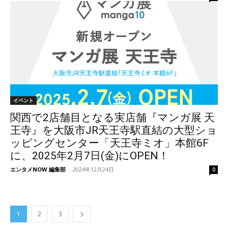
イベント
関西で2店舗目となる実店舗『マンガ展 天
王寺』を大阪市JR天王寺駅直結の大型ショ
ッピングセンター「天王寺ミオ」本館6F
に、2025年2月7日(金)にOPEN！
エンタメNOW 編集部
-
2024年12月24日
0
1
2
3