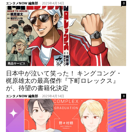
エンタメNOW 編集部
-
2025年4月14日
0
商品サービス
日本中が泣いて笑った！ キングコング・
梶原雄太の最高傑作『下町ロレックス』
が、待望の書籍化決定
エンタメNOW 編集部
-
2025年4月14日
0