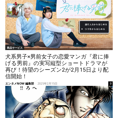
商品サービス
犬系男子×男前女子の恋愛マンガ『君に捧
げる男前』の実写縦型ショートドラマが
再び！待望のシーズン2が2月15日より配
信開始！
エンタメNOW 編集部
-
2025年2月15日
0