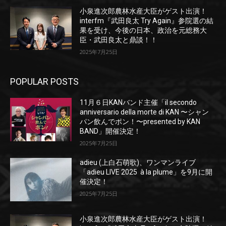
小泉進次郎農林水産大臣がゲスト出演！
interfm『武田良太 Try Again』参院選の結
果を受け、今後の日本、政治を元総務大
臣・武田良太と鼎談！！
2025年7月25日
POPULAR POSTS
11月６日KANバンド主催「il secondo
anniversario della morte di KAN 〜シャン
パン飲んでポン！〜presented by KAN
BAND」開催決定！
2025年7月25日
adieu (上白石萌歌)、ワンマンライブ
「adieu LIVE 2025 à la plume」を9月に開
催決定！
2025年7月25日
小泉進次郎農林水産大臣がゲスト出演！