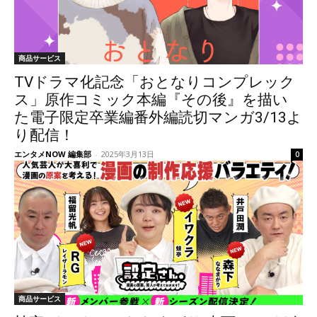
商品サービス
TVドラマ化記念「おとなりコンプレック
ス」原作コミック本編『その後』を描い
た電子限定卒業編番外編読切マンガ3/13よ
り配信！
エンタメNOW 編集部
-
2025年3月13日
0
商品サービス