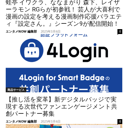
蛙亭 イワクラ、ななまがり 森下、レイザ
ーラモン RGらが初参戦！ 芸人が大喜利で
漫画の設定を考える漫画制作応援バラエテ
ィ『設定さん。』シーズン9が配信開始！
エンタメNOW 編集部
-
2025年3月6日
0
商品サービス
【推し活を変革】新デジタルバッジで実
現する次世代ファンエンゲージメント共
創パートナー募集
エンタメNOW 編集部
-
2025年3月6日
0