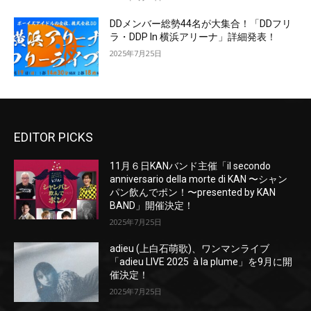
DDメンバー総勢44名が大集合！「DDフリ
ラ・DDP In 横浜アリーナ」詳細発表！
2025年7月25日
EDITOR PICKS
11月６日KANバンド主催「il secondo
anniversario della morte di KAN 〜シャン
パン飲んでポン！〜presented by KAN
BAND」開催決定！
2025年7月25日
adieu (上白石萌歌)、ワンマンライブ
「adieu LIVE 2025 à la plume」を9月に開
催決定！
2025年7月25日