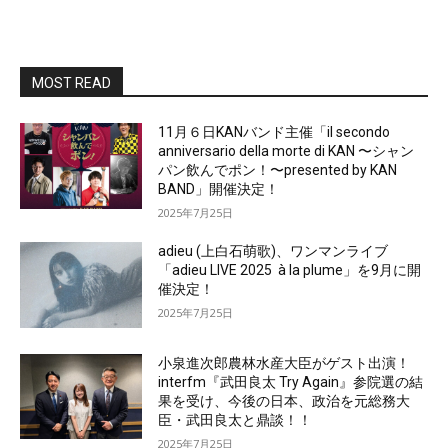
MOST READ
11月６日KANバンド主催「il secondo
anniversario della morte di KAN 〜シャン
パン飲んでポン！〜presented by KAN
BAND」開催決定！
2025年7月25日
adieu (上白石萌歌)、ワンマンライブ
「adieu LIVE 2025 à la plume」を9月に開
催決定！
2025年7月25日
小泉進次郎農林水産大臣がゲスト出演！
interfm『武田良太 Try Again』参院選の結
果を受け、今後の日本、政治を元総務大
臣・武田良太と鼎談！！
2025年7月25日