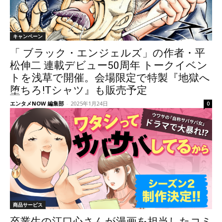
キャンペーン
「 ブラック・エンジェルズ」の作者・平
松伸二 連載デビュー50周年 トークイベン
トを浅草で開催。会場限定で特製『地獄へ
堕ちろ!Tシャツ』も販売予定
エンタメNOW 編集部
-
2025年1月24日
0
商品サービス
卒業生の江口心さんが漫画を担当したコミ