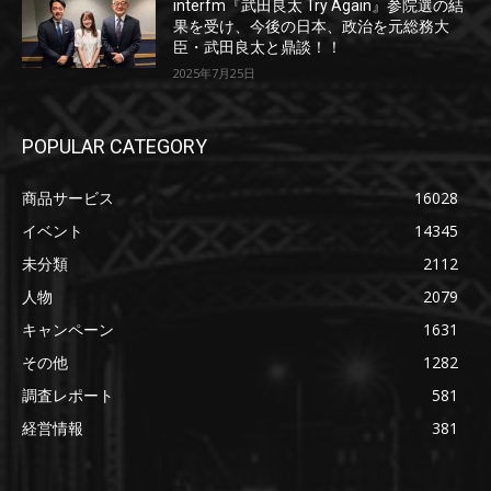
interfm『武田良太 Try Again』参院選の結
果を受け、今後の日本、政治を元総務大
臣・武田良太と鼎談！！
2025年7月25日
POPULAR CATEGORY
商品サービス
16028
イベント
14345
未分類
2112
人物
2079
キャンペーン
1631
その他
1282
調査レポート
581
経営情報
381