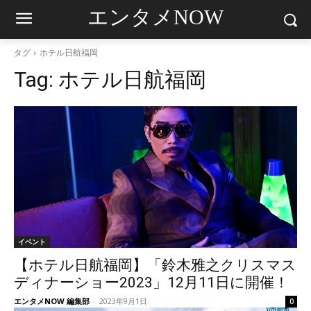
エンタメNOW
タグ
ホテル日航福岡
Tag:
ホテル日航福岡
イベント
【ホテル日航福岡】「鈴木雅之クリスマス
ディナーショー2023」12月11日に開催！
エンタメNOW 編集部
-
2023年9月1日
0