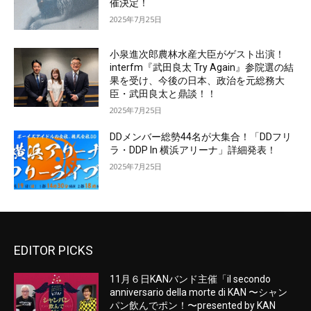
催決定！
2025年7月25日
小泉進次郎農林水産大臣がゲスト出演！
interfm『武田良太 Try Again』参院選の結
果を受け、今後の日本、政治を元総務大
臣・武田良太と鼎談！！
2025年7月25日
DDメンバー総勢44名が大集合！「DDフリ
ラ・DDP In 横浜アリーナ」詳細発表！
2025年7月25日
EDITOR PICKS
11月６日KANバンド主催「il secondo
anniversario della morte di KAN 〜シャン
パン飲んでポン！〜presented by KAN