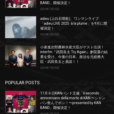
BAND」開催決定！
2025年7月25日
adieu (上白石萌歌)、ワンマンライブ
「adieu LIVE 2025 à la plume」を9月に開
催決定！
2025年7月25日
小泉進次郎農林水産大臣がゲスト出演！
interfm『武田良太 Try Again』参院選の結
果を受け、今後の日本、政治を元総務大
臣・武田良太と鼎談！！
2025年7月25日
POPULAR POSTS
11月６日KANバンド主催「il secondo
anniversario della morte di KAN 〜シャン
パン飲んでポン！〜presented by KAN
BAND」開催決定！
2025年7月25日