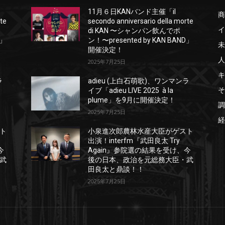
11月６日KANバンド主催「il
商
rte
secondo anniversario della morte
イ
di KAN 〜シャンパン飲んでポ
D」
ン！〜presented by KAN BAND」
未
開催決定！
人
2025年7月25日
キ
ラ
adieu (上白石萌歌)、ワンマンラ
そ
イブ「adieu LIVE 2025 à la
plume」を9月に開催決定！
調
2025年7月25日
経
ト
小泉進次郎農林水産大臣がゲスト
出演！interfm『武田良太 Try
今
Again』参院選の結果を受け、今
武
後の日本、政治を元総務大臣・武
田良太と鼎談！！
2025年7月25日