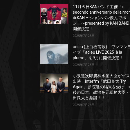
11月６日KANバンド主催「il
secondo anniversario della mo
di KAN 〜シャンパン飲んでポ
ン！〜presented by KAN BAN
開催決定！
2025年7月25日
adieu (上白石萌歌)、ワンマン
イブ「adieu LIVE 2025 à la
plume」を9月に開催決定！
2025年7月25日
小泉進次郎農林水産大臣がゲス
出演！interfm『武田良太 Try
Again』参院選の結果を受け、
後の日本、政治を元総務大臣・
田良太と鼎談！！
2025年7月25日