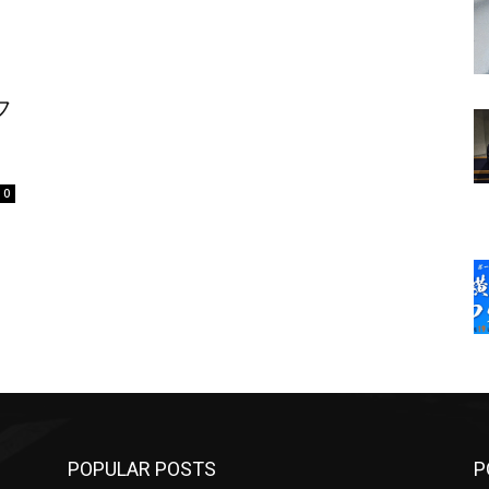
フ
0
POPULAR POSTS
P