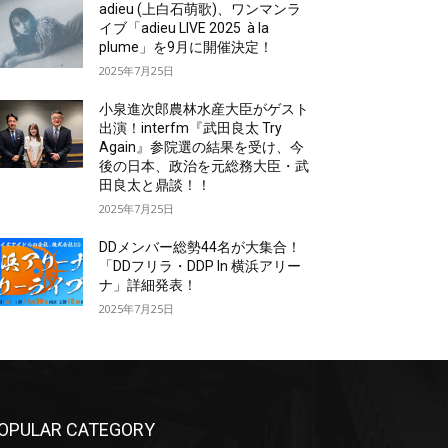
adieu (上白石萌歌)、ワンマンラ
イブ「adieu LIVE 2025 à la
plume」を9月に開催決定！
2025年7月25日
小泉進次郎農林水産大臣がゲスト
出演！interfm『武田良太 Try
Again』参院選の結果を受け、今
後の日本、政治を元総務大臣・武
田良太と鼎談！！
2025年7月25日
DDメンバー総勢44名が大集合！
「DDフリラ・DDP In 横浜アリー
ナ」詳細発表！
2025年7月25日
OPULAR CATEGORY