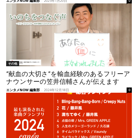
エンタメNOW 編集部
-
2025年1月20日
0
その他
”献血の大切さ”を輸血経験のあるフリーア
ナウンサーの笠井信輔さんが伝えます
エンタメNOW 編集部
-
2024年12月18日
0