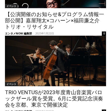
イベント
【公演開催のお知らせ&プログラム情報一
部公開】嘉屋翔太×コハーン×福田廉之介
トリオ・リサイタル
エンタメNOW 編集部
-
2025年1月22日
0
イベント
TRIO VENTUSが2023年度青山音楽賞バロ
ックザール賞を受賞。6月に受賞記念演奏
会を京都、東京で開催決定