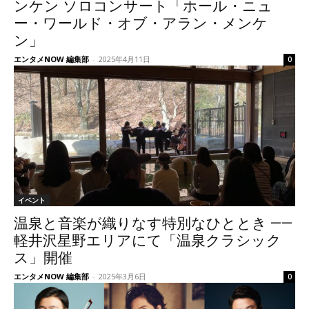
ンケン ソロコンサート「ホール・ニュ
ー・ワールド・オブ・アラン・メンケ
ン」
エンタメNOW 編集部
-
2025年4月11日
0
イベント
温泉と音楽が織りなす特別なひととき ——
軽井沢星野エリアにて「温泉クラシック
ス」開催
エンタメNOW 編集部
-
2025年3月6日
0