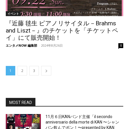
イベント
『近藤 毬生 ピアノリサイタル－Brahms
and Liszt－』のチケットを「チケットペ
イ」にて販売開始！
エンタメNOW 編集部
-
2024年8月26日
0
1
2
3
MOST READ
11月６日KANバンド主催「il secondo
anniversario della morte di KAN 〜シャン
パン飲んでポン！〜presented by KAN