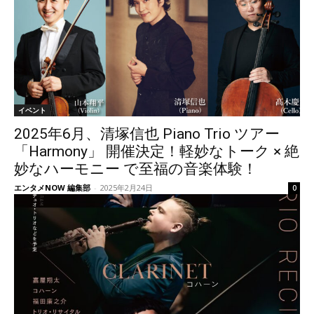
イベント
2025年6月、清塚信也 Piano Trio ツアー
「Harmony」 開催決定！軽妙なトーク × 絶
妙なハーモニー で至福の音楽体験！
エンタメNOW 編集部
-
2025年2月24日
0