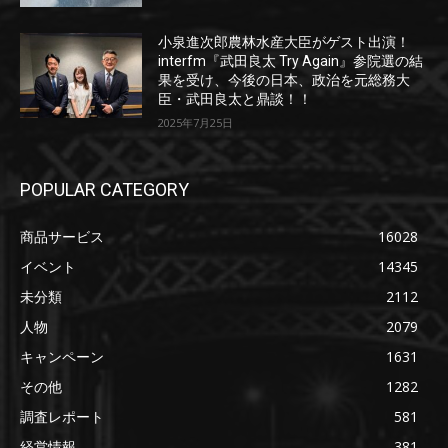
小泉進次郎農林水産大臣がゲスト出演！
interfm『武田良太 Try Again』参院選の結
果を受け、今後の日本、政治を元総務大
臣・武田良太と鼎談！！
2025年7月25日
POPULAR CATEGORY
商品サービス
16028
イベント
14345
未分類
2112
人物
2079
キャンペーン
1631
その他
1282
調査レポート
581
経営情報
381