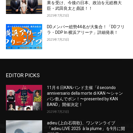
果を受け、今後の日本、政治を元総務大
臣・武田良太と鼎談！！
2025年7月25日
DDメンバー総勢44名が大集合！「DDフリ
ラ・DDP In 横浜アリーナ」詳細発表！
2025年7月25日
EDITOR PICKS
11月６日KANバンド主催「il secondo
anniversario della morte di KAN 〜シャン
パン飲んでポン！〜presented by KAN
BAND」開催決定！
2025年7月25日
adieu (上白石萌歌)、ワンマンライブ
「adieu LIVE 2025 à la plume」を9月に開