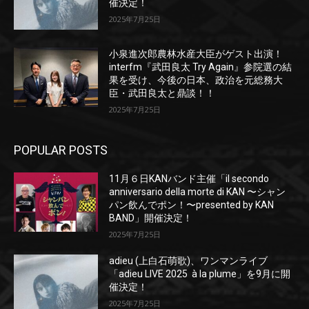
催決定！
2025年7月25日
小泉進次郎農林水産大臣がゲスト出演！
interfm『武田良太 Try Again』参院選の結
果を受け、今後の日本、政治を元総務大
臣・武田良太と鼎談！！
2025年7月25日
POPULAR POSTS
11月６日KANバンド主催「il secondo
anniversario della morte di KAN 〜シャン
パン飲んでポン！〜presented by KAN
BAND」開催決定！
2025年7月25日
adieu (上白石萌歌)、ワンマンライブ
「adieu LIVE 2025 à la plume」を9月に開
催決定！
2025年7月25日