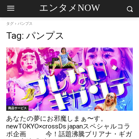
エンタメNOW
タグ
パンプス
Tag:
パンプス
商品サービス
あなたの夢にお邪魔しまぁ〜す。
newTOKYO×crossDs japanスペシャルコラ
ボ企画 今！話題沸騰ブリアナ・ギガ