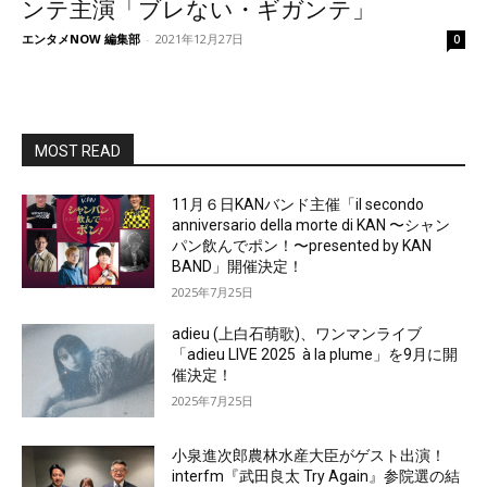
ンテ主演「ブレない・ギガンテ」
エンタメNOW 編集部
-
2021年12月27日
0
MOST READ
11月６日KANバンド主催「il secondo
anniversario della morte di KAN 〜シャン
パン飲んでポン！〜presented by KAN
BAND」開催決定！
2025年7月25日
adieu (上白石萌歌)、ワンマンライブ
「adieu LIVE 2025 à la plume」を9月に開
催決定！
2025年7月25日
小泉進次郎農林水産大臣がゲスト出演！
interfm『武田良太 Try Again』参院選の結