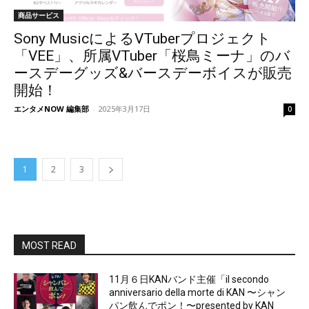
商品サービス
Sony MusicによるVTuberプロジェクト
「VEE」、所属VTuber「桜鳥ミーナ」のバ
ースデーグッズ&バースデーボイスが販売
開始！
エンタメNOW 編集部
-
2025年3月17日
0
1
2
3
MOST READ
11月６日KANバンド主催「il secondo
anniversario della morte di KAN 〜シャン
パン飲んでポン！〜presented by KAN