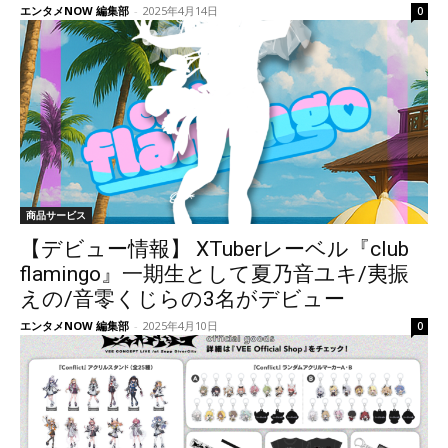
エンタメNOW 編集部
-
2025年4月14日
0
商品サービス
【デビュー情報】 XTuberレーベル『club
flamingo』一期生として夏乃音ユキ/夷振
えの/音零くじらの3名がデビュー
エンタメNOW 編集部
-
2025年4月10日
0