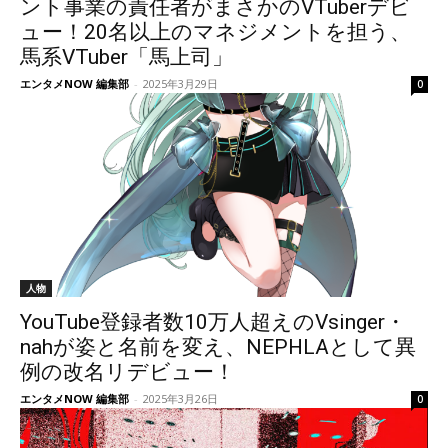
ント事業の責任者がまさかのVTuberデビ
ュー！20名以上のマネジメントを担う、
馬系VTuber「馬上司」
エンタメNOW 編集部
-
2025年3月29日
0
人物
YouTube登録者数10万人超えのVsinger・
nahが姿と名前を変え、NEPHLAとして異
例の改名リデビュー！
エンタメNOW 編集部
-
2025年3月26日
0