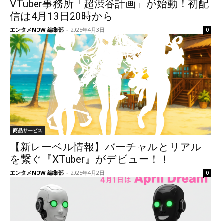
VTuber事務所「超渋谷計画」が始動！初配
信は4月13日20時から
エンタメNOW 編集部
-
2025年4月3日
0
商品サービス
【新レーベル情報】バーチャルとリアル
を繋ぐ『XTuber』がデビュー！！
エンタメNOW 編集部
-
2025年4月2日
0