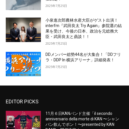
2025年7月25日
小泉進次郎農林水産大臣がゲスト出演！
interfm『武田良太 Try Again』参院選の結
果を受け、今後の日本、政治を元総務大
臣・武田良太と鼎談！！
2025年7月25日
DDメンバー総勢44名が大集合！「DDフリ
ラ・DDP In 横浜アリーナ」詳細発表！
2025年7月25日
EDITOR PICKS
11月６日KANバンド主催「il secondo
anniversario della morte di KAN 〜シャン
パン飲んでポン！〜presented by KAN