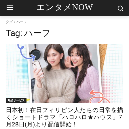
エンタメNOW
タグ
ハーフ
Tag:
ハーフ
商品サービス
日本初！在日フィリピン人たちの日常を描
くショートドラマ「ハロハロ★ハウス」7
月28日(月)より配信開始！