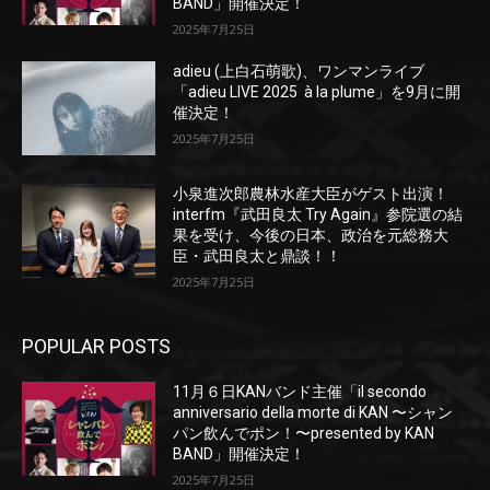
BAND」開催決定！
2025年7月25日
adieu (上白石萌歌)、ワンマンライブ
「adieu LIVE 2025 à la plume」を9月に開
催決定！
2025年7月25日
小泉進次郎農林水産大臣がゲスト出演！
interfm『武田良太 Try Again』参院選の結
果を受け、今後の日本、政治を元総務大
臣・武田良太と鼎談！！
2025年7月25日
POPULAR POSTS
11月６日KANバンド主催「il secondo
anniversario della morte di KAN 〜シャン
パン飲んでポン！〜presented by KAN
BAND」開催決定！
2025年7月25日