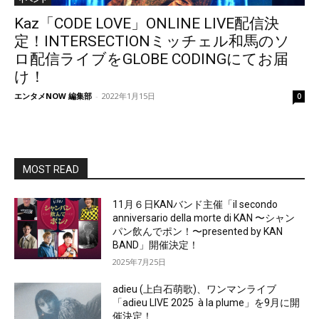
Kaz「CODE LOVE」ONLINE LIVE配信決
定！INTERSECTIONミッチェル和馬のソ
ロ配信ライブをGLOBE CODINGにてお届
け！
エンタメNOW 編集部
-
2022年1月15日
0
MOST READ
11月６日KANバンド主催「il secondo
anniversario della morte di KAN 〜シャン
パン飲んでポン！〜presented by KAN
BAND」開催決定！
2025年7月25日
adieu (上白石萌歌)、ワンマンライブ
「adieu LIVE 2025 à la plume」を9月に開
催決定！