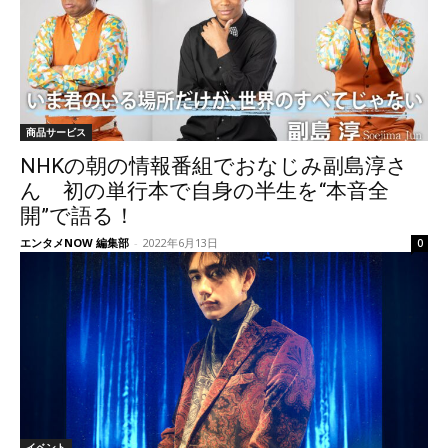
商品サービス
NHKの朝の情報番組でおなじみ副島淳さ
ん 初の単行本で自身の半生を“本音全
開”で語る！
エンタメNOW 編集部
-
2022年6月13日
0
イベント