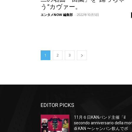
う”カヴァー。
エンタメNOW 編集部
-
2022年10月5日
1
2
3
EDITOR PICKS
11月６日KANバンド主催「il
secondo anniversario della mo
di KAN 〜シャンパン飲んでポ