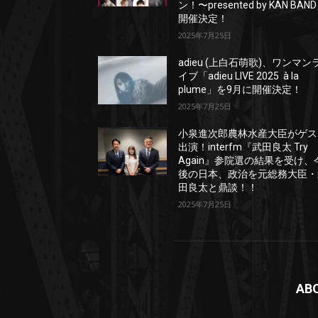
ン！〜presented by KAN BAN
開催決定！
2025年7月25日
adieu (上白石萌歌)、ワンマン
イブ「adieu LIVE 2025 à la
plume」を9月に開催決定！
2025年7月25日
小泉進次郎農林水産大臣がゲス
出演！interfm『武田良太 Try
Again』参院選の結果を受け、
後の日本、政治を元総務大臣・
田良太と鼎談！！
2025年7月25日
AB