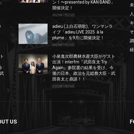
D」
ン！〜presented by KAN BAND」
未
開催決定！
人
2025年7月25日
キ
ラ
adieu (上白石萌歌)、ワンマンラ
そ
イブ「adieu LIVE 2025 à la
plume」を9月に開催決定！
調
2025年7月25日
経
ト
小泉進次郎農林水産大臣がゲスト
出演！interfm『武田良太 Try
今
Again』参院選の結果を受け、今
武
後の日本、政治を元総務大臣・武
田良太と鼎談！！
2025年7月25日
OUT US
F