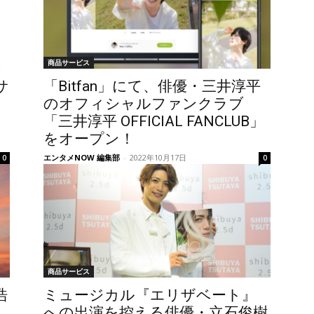
商品サービス
サ
「Bitfan」にて、俳優・三井淳平
のオフィシャルファンクラブ
「三井淳平 OFFICIAL FANCLUB」
をオープン！
エンタメNOW 編集部
-
2022年10月17日
0
0
商品サービス
浩
ミュージカル『エリザベート』
への出演を控える俳優・立石俊樹