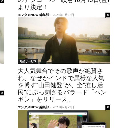
のアンコール上映も10月13日(金)
0
より決定！
エンタメNOW 編集部
-
2023年9月25日
0
商品サービス
大人気舞台でその歌声が絶賛さ
れ、なぜかインドで異様な人気
！
を博す“山田健登”が、全“推し活
民”にぶっ刺さるバラード「ペン
0
ギン」をリリース。
エンタメNOW 編集部
-
2023年2月22日
0