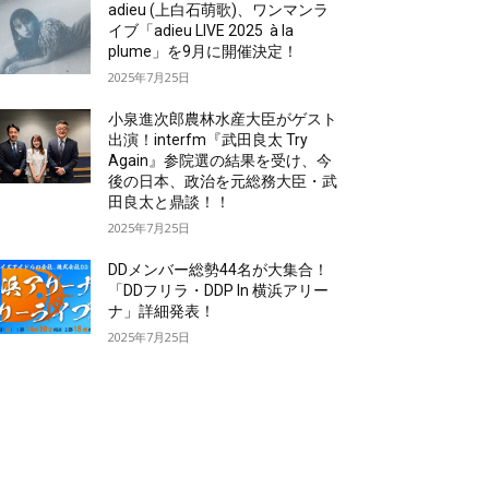
adieu (上白石萌歌)、ワンマンラ
イブ「adieu LIVE 2025 à la
plume」を9月に開催決定！
2025年7月25日
小泉進次郎農林水産大臣がゲスト
出演！interfm『武田良太 Try
Again』参院選の結果を受け、今
後の日本、政治を元総務大臣・武
田良太と鼎談！！
2025年7月25日
DDメンバー総勢44名が大集合！
「DDフリラ・DDP In 横浜アリー
ナ」詳細発表！
2025年7月25日