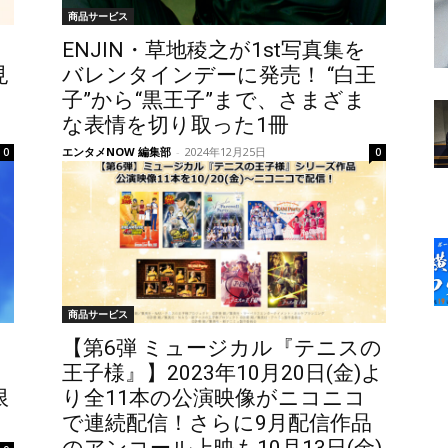
商品サービス
ENJIN・草地稜之が1st写真集を
見
バレンタインデーに発売！ “白王
子”から“黒王子”まで、さまざま
な表情を切り取った1冊
エンタメNOW 編集部
-
2024年12月25日
0
0
商品サービス
【第6弾 ミュージカル『テニスの
王子様』】2023年10月20日(金)よ
限
り全11本の公演映像がニコニコ
で連続配信！さらに9月配信作品