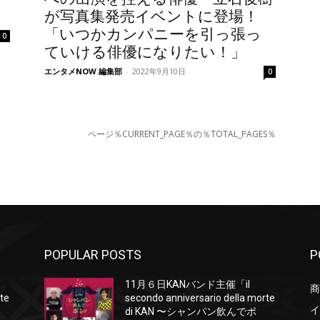
が写真集発売イベントに登場！
「いつかカンパニーを引っ張っ
0
ていける俳優になりたい！」
エンタメNOW 編集部
-
2022年9月10日
0
ページ％CURRENT_PAGE％の％TOTAL_PAGES％
POPULAR POSTS
P
11月６日KANバンド主催「il
商
rte
secondo anniversario della morte
イ
di KAN 〜シャンパン飲んでポ