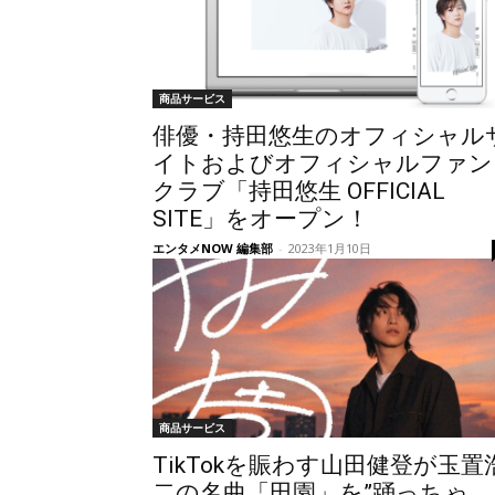
商品サービス
俳優・持田悠生のオフィシャル
イトおよびオフィシャルファン
クラブ「持田悠生 OFFICIAL
SITE」をオープン！
エンタメNOW 編集部
-
2023年1月10日
商品サービス
TikTokを賑わす山田健登が玉置
二の名曲「田園」を”踊っちゃ