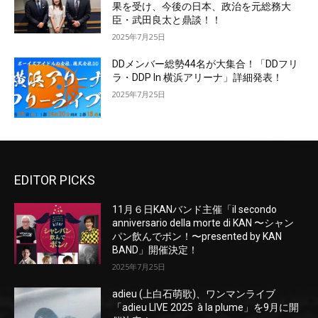
果を受け、今後の日本、政治を元総務大
臣・武田良太と鼎談！！
2025年7月25日
DDメンバー総勢44名が大集合！「DDフリ
ラ・DDP In 横浜アリーナ」詳細発表！
2025年7月25日
EDITOR PICKS
11月６日KANバンド主催「il secondo
anniversario della morte di KAN 〜シャン
パン飲んでポン！〜presented by KAN
BAND」開催決定！
2025年7月25日
adieu (上白石萌歌)、ワンマンライブ
「adieu LIVE 2025 à la plume」を9月に開