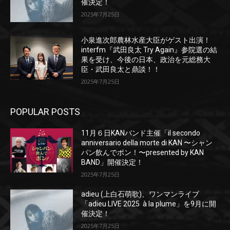
催決定！
2025年7月25日
小泉進次郎農林水産大臣がゲスト出演！
interfm『武田良太 Try Again』参院選の結
果を受け、今後の日本、政治を元総務大
臣・武田良太と鼎談！！
2025年7月25日
POPULAR POSTS
11月６日KANバンド主催「il secondo
anniversario della morte di KAN 〜シャン
パン飲んでポン！〜presented by KAN
BAND」開催決定！
2025年7月25日
adieu (上白石萌歌)、ワンマンライブ
「adieu LIVE 2025 à la plume」を9月に開
催決定！
2025年7月25日