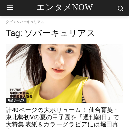
エンタメNOW
タグ
ソバーキュリアス
Tag:
ソバーキュリアス
商品サービス
計40ページの大ボリューム！ 仙台育英・
東北勢初Vの夏の甲子園を「週刊朝日」で
大特集 表紙＆カラーグラビアには堀田真