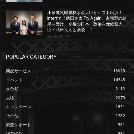
小泉進次郎農林水産大臣がゲスト出演！
interfm『武田良太 Try Again』参院選の結
果を受け、今後の日本、政治を元総務大
臣・武田良太と鼎談！！
2025年7月25日
POPULAR CATEGORY
商品サービス
16028
イベント
14345
未分類
2112
人物
2079
キャンペーン
1631
その他
1282
調査レポート
581
経営情報
381