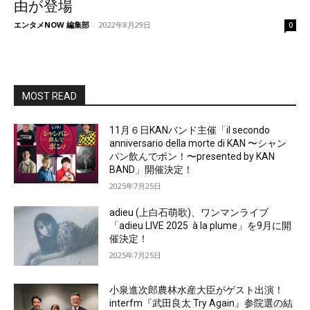
由が登場
エンタメNOW 編集部
-
2022年8月29日
0
MOST READ
11月６日KANバンド主催「il secondo
anniversario della morte di KAN 〜シャン
パン飲んでポン！〜presented by KAN
BAND」開催決定！
2025年7月25日
adieu (上白石萌歌)、ワンマンライブ
「adieu LIVE 2025 à la plume」を9月に開
催決定！
2025年7月25日
小泉進次郎農林水産大臣がゲスト出演！
interfm『武田良太 Try Again』参院選の結