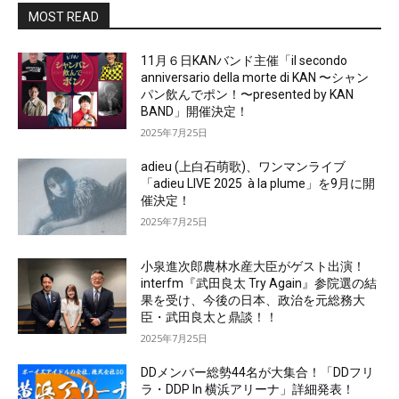
MOST READ
11月６日KANバンド主催「il secondo
anniversario della morte di KAN 〜シャン
パン飲んでポン！〜presented by KAN
BAND」開催決定！
2025年7月25日
adieu (上白石萌歌)、ワンマンライブ
「adieu LIVE 2025 à la plume」を9月に開
催決定！
2025年7月25日
小泉進次郎農林水産大臣がゲスト出演！
interfm『武田良太 Try Again』参院選の結
果を受け、今後の日本、政治を元総務大
臣・武田良太と鼎談！！
2025年7月25日
DDメンバー総勢44名が大集合！「DDフリ
ラ・DDP In 横浜アリーナ」詳細発表！