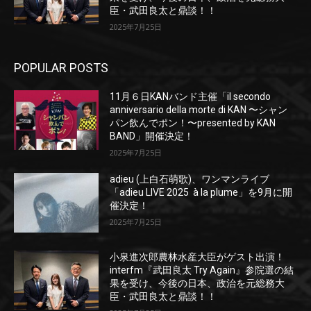
臣・武田良太と鼎談！！
2025年7月25日
POPULAR POSTS
11月６日KANバンド主催「il secondo
anniversario della morte di KAN 〜シャン
パン飲んでポン！〜presented by KAN
BAND」開催決定！
2025年7月25日
adieu (上白石萌歌)、ワンマンライブ
「adieu LIVE 2025 à la plume」を9月に開
催決定！
2025年7月25日
小泉進次郎農林水産大臣がゲスト出演！
interfm『武田良太 Try Again』参院選の結
果を受け、今後の日本、政治を元総務大
臣・武田良太と鼎談！！