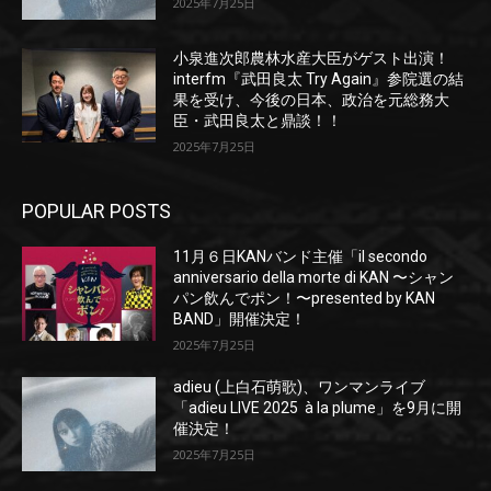
2025年7月25日
小泉進次郎農林水産大臣がゲスト出演！
interfm『武田良太 Try Again』参院選の結
果を受け、今後の日本、政治を元総務大
臣・武田良太と鼎談！！
2025年7月25日
POPULAR POSTS
11月６日KANバンド主催「il secondo
anniversario della morte di KAN 〜シャン
パン飲んでポン！〜presented by KAN
BAND」開催決定！
2025年7月25日
adieu (上白石萌歌)、ワンマンライブ
「adieu LIVE 2025 à la plume」を9月に開
催決定！
2025年7月25日