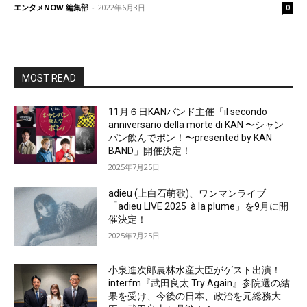
エンタメNOW 編集部
-
2022年6月3日
0
MOST READ
11月６日KANバンド主催「il secondo
anniversario della morte di KAN 〜シャン
パン飲んでポン！〜presented by KAN
BAND」開催決定！
2025年7月25日
adieu (上白石萌歌)、ワンマンライブ
「adieu LIVE 2025 à la plume」を9月に開
催決定！
2025年7月25日
小泉進次郎農林水産大臣がゲスト出演！
interfm『武田良太 Try Again』参院選の結
果を受け、今後の日本、政治を元総務大