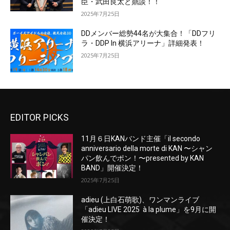
臣・武田良太と鼎談！！
2025年7月25日
DDメンバー総勢44名が大集合！「DDフリ
ラ・DDP In 横浜アリーナ」詳細発表！
2025年7月25日
EDITOR PICKS
11月６日KANバンド主催「il secondo
anniversario della morte di KAN 〜シャン
パン飲んでポン！〜presented by KAN
BAND」開催決定！
2025年7月25日
adieu (上白石萌歌)、ワンマンライブ
「adieu LIVE 2025 à la plume」を9月に開
催決定！