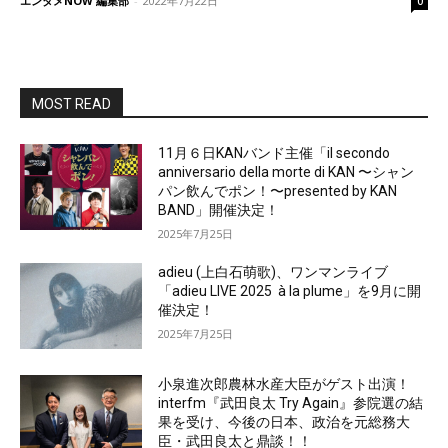
エンタメNOW 編集部
-
2022年7月22日
0
MOST READ
11月６日KANバンド主催「il secondo
anniversario della morte di KAN 〜シャン
パン飲んでポン！〜presented by KAN
BAND」開催決定！
2025年7月25日
adieu (上白石萌歌)、ワンマンライブ
「adieu LIVE 2025 à la plume」を9月に開
催決定！
2025年7月25日
小泉進次郎農林水産大臣がゲスト出演！
interfm『武田良太 Try Again』参院選の結
果を受け、今後の日本、政治を元総務大
臣・武田良太と鼎談！！