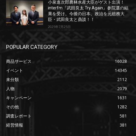
小泉進次郎農林水産大臣がゲスト出演！
interfm『武田良太 Try Again』参院選の結
果を受け、今後の日本、政治を元総務大
臣・武田良太と鼎談！！
2025年7月25日
POPULAR CATEGORY
商品サービス
16028
イベント
14345
未分類
2112
人物
2079
キャンペーン
1631
その他
1282
調査レポート
581
経営情報
381