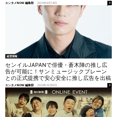
エンタメNOW 編集部
-
2025年4月14日
0
経営情報
センイルJAPANで俳優・蒼木陣の推し広
告が可能に！サンミュージックブレーン
との正式提携で安心安全に推し広告を出稿
エンタメNOW 編集部
-
2024年10月8日
0