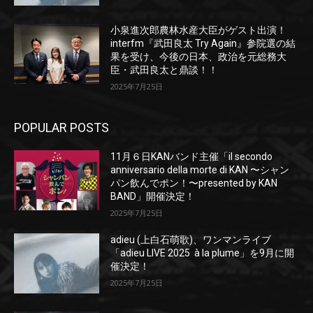
小泉進次郎農林水産大臣がゲスト出演！
interfm『武田良太 Try Again』参院選の結
果を受け、今後の日本、政治を元総務大
臣・武田良太と鼎談！！
2025年7月25日
POPULAR POSTS
11月６日KANバンド主催「il secondo
anniversario della morte di KAN 〜シャン
パン飲んでポン！〜presented by KAN
BAND」開催決定！
2025年7月25日
adieu (上白石萌歌)、ワンマンライブ
「adieu LIVE 2025 à la plume」を9月に開
催決定！
2025年7月25日