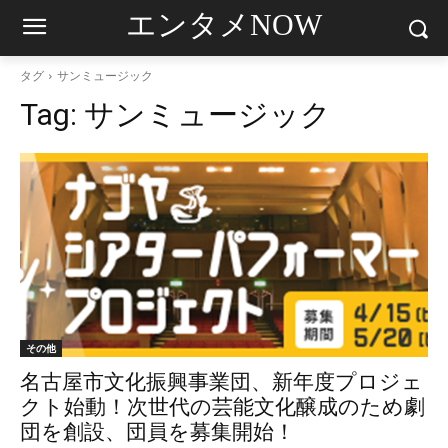
エンタメNOW
タグ
サンミュージック
Tag:
サンミュージック
その他
名古屋市文化振興事業団、新年度プロジェ
クト始動！次世代の芸能文化醸成のため劇
団を創設、団員を募集開始！