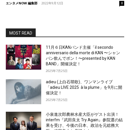
エンタメNOW 編集部
-
2022年9月12日
0
MOST READ
11月６日KANバンド主催「il secondo
anniversario della morte di KAN 〜シャン
パン飲んでポン！〜presented by KAN
BAND」開催決定！
2025年7月25日
adieu (上白石萌歌)、ワンマンライブ
「adieu LIVE 2025 à la plume」を9月に開
催決定！
2025年7月25日
小泉進次郎農林水産大臣がゲスト出演！
interfm『武田良太 Try Again』参院選の結
果を受け、今後の日本、政治を元総務大