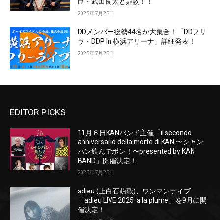
臣・武田良太と鼎談！！
2025年7月25日
DDメンバー総勢44名が大集合！「DDフリ
ラ・DDP In 横浜アリーナ」詳細発表！
2025年7月25日
EDITOR PICKS
11月６日KANバンド主催「il secondo
anniversario della morte di KAN 〜シャン
パン飲んでポン！〜presented by KAN
BAND」開催決定！
2025年7月25日
adieu (上白石萌歌)、ワンマンライブ
「adieu LIVE 2025 à la plume」を9月に開
催決定！