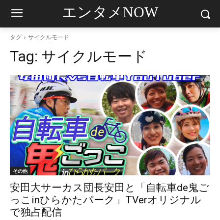
エンタメNOW
タグ
サイクルモード
Tag:
サイクルモード
その他
安田大サーカス団長安田と「自転車de鬼ご
っこinひらかたパーク」TVerオリジナル
で独占配信