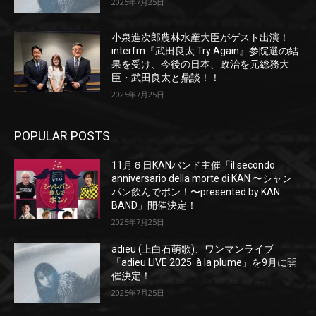
2025年7月25日
小泉進次郎農林水産大臣がゲスト出演！
interfm『武田良太 Try Again』参院選の結
果を受け、今後の日本、政治を元総務大
臣・武田良太と鼎談！！
2025年7月25日
POPULAR POSTS
11月６日KANバンド主催「il secondo
anniversario della morte di KAN 〜シャン
パン飲んでポン！〜presented by KAN
BAND」開催決定！
2025年7月25日
adieu (上白石萌歌)、ワンマンライブ
「adieu LIVE 2025 à la plume」を9月に開
催決定！
2025年7月25日