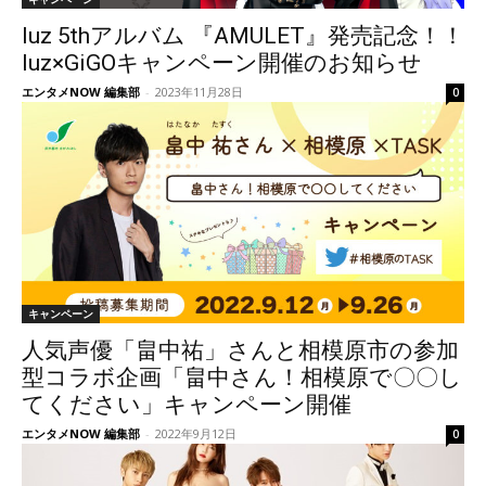
luz 5thアルバム 『AMULET』発売記念！！
luz×GiGOキャンペーン開催のお知らせ
エンタメNOW 編集部
-
2023年11月28日
0
キャンペーン
人気声優「畠中祐」さんと相模原市の参加
型コラボ企画「畠中さん！相模原で〇〇し
てください」キャンペーン開催
エンタメNOW 編集部
-
2022年9月12日
0