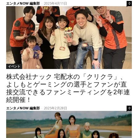
エンタメNOW 編集部
-
2025年4月11日
0
イベント
株式会社ナック 宅配水の「クリクラ」、
よしもとゲーミングの選手とファンが直
接交流できるファンミーティングを2年連
続開催！
エンタメNOW 編集部
-
2025年2月28日
0