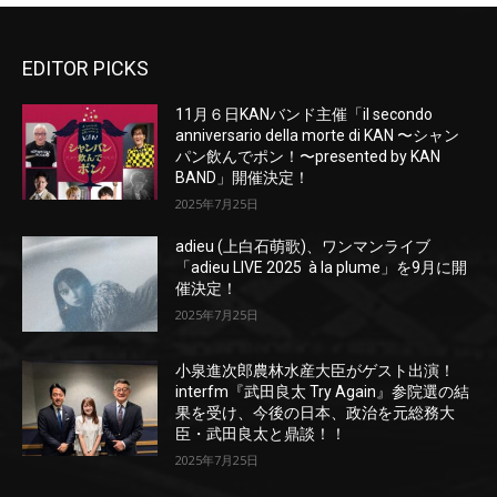
EDITOR PICKS
11月６日KANバンド主催「il secondo
anniversario della morte di KAN 〜シャン
パン飲んでポン！〜presented by KAN
BAND」開催決定！
2025年7月25日
adieu (上白石萌歌)、ワンマンライブ
「adieu LIVE 2025 à la plume」を9月に開
催決定！
2025年7月25日
小泉進次郎農林水産大臣がゲスト出演！
interfm『武田良太 Try Again』参院選の結
果を受け、今後の日本、政治を元総務大
臣・武田良太と鼎談！！
2025年7月25日