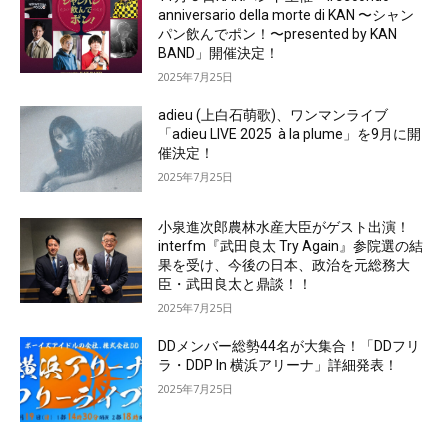
anniversario della morte di KAN 〜シャン
パン飲んでポン！〜presented by KAN
BAND」開催決定！
2025年7月25日
adieu (上白石萌歌)、ワンマンライブ
「adieu LIVE 2025 à la plume」を9月に開
催決定！
2025年7月25日
小泉進次郎農林水産大臣がゲスト出演！
interfm『武田良太 Try Again』参院選の結
果を受け、今後の日本、政治を元総務大
臣・武田良太と鼎談！！
2025年7月25日
DDメンバー総勢44名が大集合！「DDフリ
ラ・DDP In 横浜アリーナ」詳細発表！
2025年7月25日