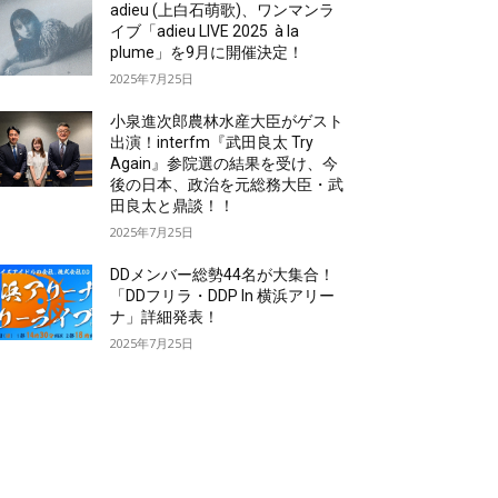
adieu (上白石萌歌)、ワンマンラ
イブ「adieu LIVE 2025 à la
plume」を9月に開催決定！
2025年7月25日
小泉進次郎農林水産大臣がゲスト
出演！interfm『武田良太 Try
Again』参院選の結果を受け、今
後の日本、政治を元総務大臣・武
田良太と鼎談！！
2025年7月25日
DDメンバー総勢44名が大集合！
「DDフリラ・DDP In 横浜アリー
ナ」詳細発表！
2025年7月25日