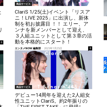
商品サービス
た
ClariS 1/25(土)イベント「リスア
ニ！LIVE 2025」に出演し、新体
制を初お披露目 ！！ エリー、ア
リ
ンナを新メンバーとして迎え、
３人組ユニットとして第３章の活
動を本格的にスタート！
0
エンタメNOW 編集部
-
2025年1月25日
0
商品サービス
デビュー14周年を迎えた2人組女
性ユニットClariS。約2年振りの