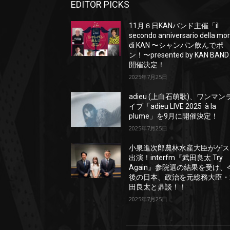
EDITOR PICKS
11月６日KANバンド主催「il
secondo anniversario della mo
di KAN 〜シャンパン飲んでポ
ン！〜presented by KAN BAN
開催決定！
2025年7月25日
adieu (上白石萌歌)、ワンマン
イブ「adieu LIVE 2025 à la
plume」を9月に開催決定！
2025年7月25日
小泉進次郎農林水産大臣がゲス
出演！interfm『武田良太 Try
Again』参院選の結果を受け、
後の日本、政治を元総務大臣・
田良太と鼎談！！
2025年7月25日