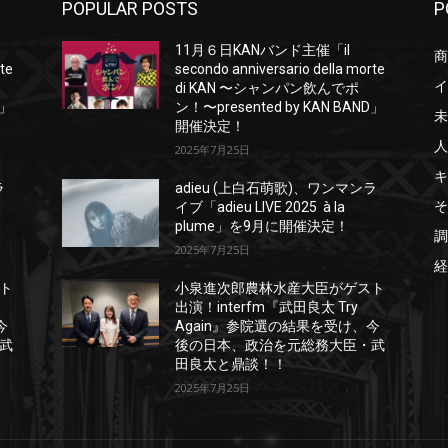
POPULAR POSTS
P
11月６日KANバンド主催「il
商
rte
secondo anniversario della morte
イ
di KAN 〜シャンパン飲んでポ
D」
ン！〜presented by KAN BAND」
未
開催決定！
人
2025年7月25日
キ
ラ
adieu (上白石萌歌)、ワンマンラ
そ
イブ「adieu LIVE 2025 à la
plume」を9月に開催決定！
調
2025年7月25日
経
ト
小泉進次郎農林水産大臣がゲスト
出演！interfm『武田良太 Try
今
Again』参院選の結果を受け、今
武
後の日本、政治を元総務大臣・武
田良太と鼎談！！
2025年7月25日