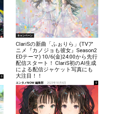
キャンペーン
ClariSの新曲「ふぉりら」(TVア
ニメ『カノジョも彼女』Season2
EDテーマ) 10/6(金)24:00から先行
配信スタート！ ClariS初のAI生成
による配信ジャケット写真にも
大注目！！
0
エンタメNOW 編集部
-
2023年10月6日
0