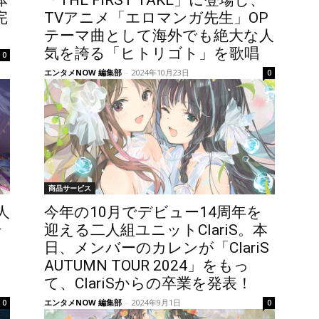
体
「THE FIRST TAKE」に登場し、
完
TVアニメ「エロマンガ先生」OP
テーマ曲として海外でも絶大な人
気を誇る「ヒトリゴト」を歌唱
0
エンタメNOW 編集部
-
2024年10月23日
0
商品サービス
人
今年の10月でデビュー14周年を
テ
迎える二人組ユニットClariS。本
日、メンバーのカレンが「ClariS
AUTUMN TOUR 2024」をもっ
て、ClariSからの卒業を発表！
エンタメNOW 編集部
-
2024年9月1日
0
0