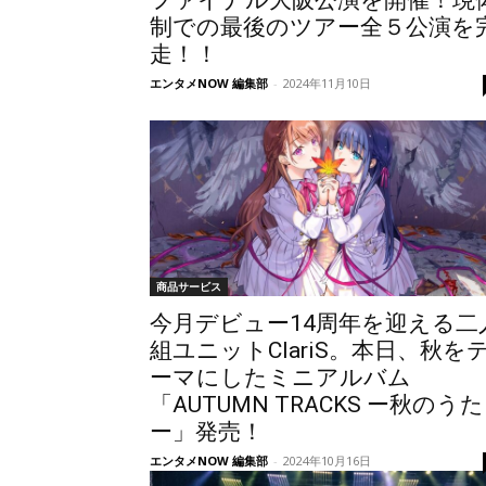
ファイナル大阪公演を開催！現
制での最後のツアー全５公演を
走！！
エンタメNOW 編集部
-
2024年11月10日
商品サービス
今月デビュー14周年を迎える二
組ユニットClariS。本日、秋を
ーマにしたミニアルバム
「AUTUMN TRACKS ー秋のうた
ー」発売！
エンタメNOW 編集部
-
2024年10月16日