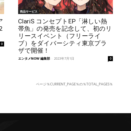
商品サービス
ア
ClariS コンセプトEP「淋しい熱
2
帯魚」の発売を記念して、初のリ
リースイベント（フリーライ
ブ）をダイバーシティ東京プラ
0
ザで開催！
エンタメNOW 編集部
-
2023年7月1日
0
ページ％CURRENT_PAGE％の％TOTAL_PAGES％