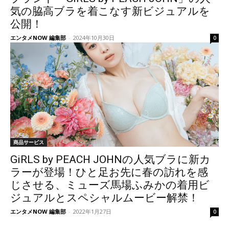
気の脇高ブラを着こなす新ビジュアルを
公開！
エンタメNOW 編集部
-
2024年10月30日
0
商品サービス
GiRLS by PEACH JOHNの人気ブラに新カ
ラーが登場！ひと足お先に春の訪れを感
じさせる、ミューズ馬場ふみかの着用ビ
ジュアルとスペシャルムービー解禁！
エンタメNOW 編集部
-
2022年1月27日
0