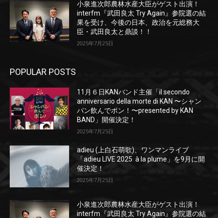
小泉進次郎農林水産大臣がゲスト出演！
interfm『武田良太 Try Again』参院選の結
果を受け、今後の日本、政治を元総務大
臣・武田良太と鼎談！！
2025年7月25日
POPULAR POSTS
11月６日KANバンド主催「il secondo
anniversario della morte di KAN 〜シャン
パン飲んでポン！〜presented by KAN
BAND」開催決定！
2025年7月25日
adieu (上白石萌歌)、ワンマンライブ
「adieu LIVE 2025 à la plume」を9月に開
催決定！
2025年7月25日
小泉進次郎農林水産大臣がゲスト出演！
interfm『武田良太 Try Again』参院選の結