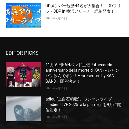
DDメンバー総勢44名が大集合！「DDフリ
ラ・DDP In 横浜アリーナ」詳細発表！
2025年7月25日
EDITOR PICKS
11月６日KANバンド主催「il secondo
anniversario della morte di KAN 〜シャン
パン飲んでポン！〜presented by KAN
BAND」開催決定！
2025年7月25日
adieu (上白石萌歌)、ワンマンライブ
「adieu LIVE 2025 à la plume」を9月に開
催決定！
2025年7月25日