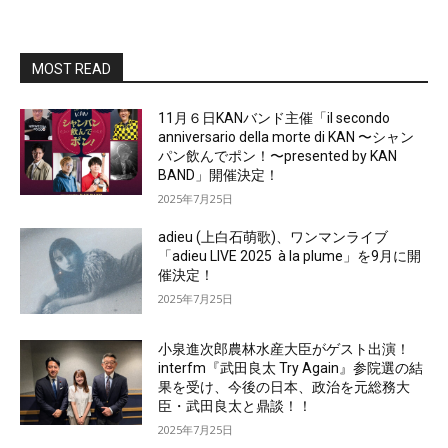
MOST READ
11月６日KANバンド主催「il secondo
anniversario della morte di KAN 〜シャン
パン飲んでポン！〜presented by KAN
BAND」開催決定！
2025年7月25日
adieu (上白石萌歌)、ワンマンライブ
「adieu LIVE 2025 à la plume」を9月に開
催決定！
2025年7月25日
小泉進次郎農林水産大臣がゲスト出演！
interfm『武田良太 Try Again』参院選の結
果を受け、今後の日本、政治を元総務大
臣・武田良太と鼎談！！
2025年7月25日