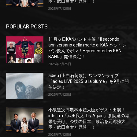
臣・武田良太と鼎談！！
2025年7月25日
POPULAR POSTS
11月６日KANバンド主催「il secondo
anniversario della morte di KAN 〜シャン
パン飲んでポン！〜presented by KAN
BAND」開催決定！
2025年7月25日
adieu (上白石萌歌)、ワンマンライブ
「adieu LIVE 2025 à la plume」を9月に開
催決定！
2025年7月25日
小泉進次郎農林水産大臣がゲスト出演！
interfm『武田良太 Try Again』参院選の結
果を受け、今後の日本、政治を元総務大
臣・武田良太と鼎談！！
2025年7月25日