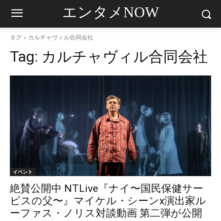
エンタメNOW
タグ
カルチャヴィル合同会社
Tag:
カルチャヴィル合同会社
イベント
絶賛公開中 NTLive『ナイ〜国民保健サー
ビスの父〜』マイケル・シーンx演出家ル
ーファス・ノリス対談動画 第二弾が公開