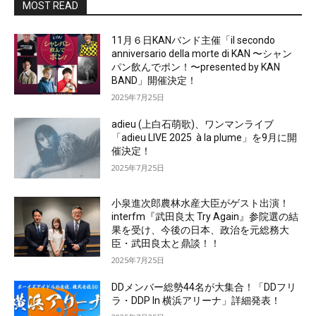
MOST READ
11月６日KANバンド主催「il secondo
anniversario della morte di KAN 〜シャン
パン飲んでポン！〜presented by KAN
BAND」開催決定！
2025年7月25日
adieu (上白石萌歌)、ワンマンライブ
「adieu LIVE 2025 à la plume」を9月に開
催決定！
2025年7月25日
小泉進次郎農林水産大臣がゲスト出演！
interfm『武田良太 Try Again』参院選の結
果を受け、今後の日本、政治を元総務大
臣・武田良太と鼎談！！
2025年7月25日
DDメンバー総勢44名が大集合！「DDフリ
ラ・DDP In 横浜アリーナ」詳細発表！