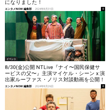
になりました！
エンタメNOW 編集部
-
2024年8月31日
0
イベント
8/30(金)公開 NTLive『ナイ〜国民保健サ
ービスの父〜』主演マイケル・シーン x 演
出家ルーファス・ノリス対談動画を公開！
エンタメNOW 編集部
-
2024年8月26日
0