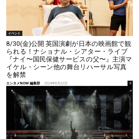
イベント
8/30(金)公開 英国演劇が日本の映画館で観
られる！ナショナル・シアター・ライブ
『ナイ〜国民保健サービスの父〜』主演マ
イケル・シーン他の舞台リハーサル写真
を解禁
エンタメNOW 編集部
-
2024年8月22日
0