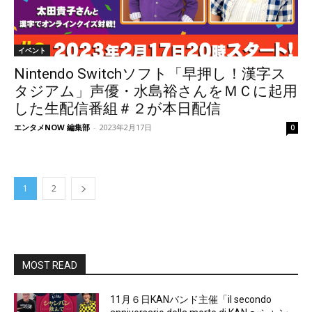
イベント
Nintendo Switchソフト「早押し！漢字ス
タジアム」声優・水島裕さんをＭＣに起用
した生配信番組＃２が本日配信
エンタメNOW 編集部
-
2023年2月17日
0
1
2
MOST READ
11月６日KANバンド主催「il secondo