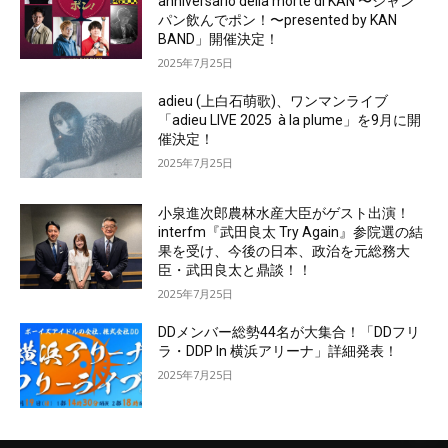
anniversario della morte di KAN 〜シャン
パン飲んでポン！〜presented by KAN
BAND」開催決定！
2025年7月25日
adieu (上白石萌歌)、ワンマンライブ
「adieu LIVE 2025 à la plume」を9月に開
催決定！
2025年7月25日
小泉進次郎農林水産大臣がゲスト出演！
interfm『武田良太 Try Again』参院選の結
果を受け、今後の日本、政治を元総務大
臣・武田良太と鼎談！！
2025年7月25日
DDメンバー総勢44名が大集合！「DDフリ
ラ・DDP In 横浜アリーナ」詳細発表！
2025年7月25日