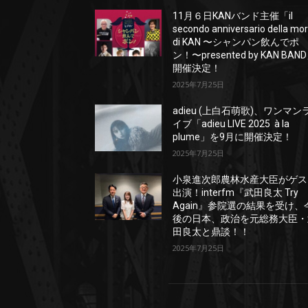
11月６日KANバンド主催「il
secondo anniversario della mo
di KAN 〜シャンパン飲んでポ
ン！〜presented by KAN BAN
開催決定！
2025年7月25日
adieu (上白石萌歌)、ワンマン
イブ「adieu LIVE 2025 à la
plume」を9月に開催決定！
2025年7月25日
小泉進次郎農林水産大臣がゲス
出演！interfm『武田良太 Try
Again』参院選の結果を受け、
後の日本、政治を元総務大臣・
田良太と鼎談！！
2025年7月25日