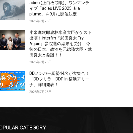
adieu (上白石萌歌)、ワンマンラ
イブ「adieu LIVE 2025 à la
plume」を9月に開催決定！
2025年7月25日
小泉進次郎農林水産大臣がゲスト
出演！interfm『武田良太 Try
Again』参院選の結果を受け、今
後の日本、政治を元総務大臣・武
田良太と鼎談！！
2025年7月25日
DDメンバー総勢44名が大集合！
「DDフリラ・DDP In 横浜アリー
ナ」詳細発表！
2025年7月25日
OPULAR CATEGORY