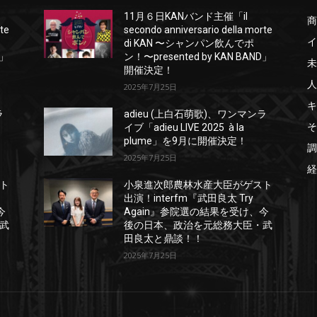
11月６日KANバンド主催「il
商
rte
secondo anniversario della morte
イ
di KAN 〜シャンパン飲んでポ
D」
ン！〜presented by KAN BAND」
未
開催決定！
人
2025年7月25日
キ
ラ
adieu (上白石萌歌)、ワンマンラ
そ
イブ「adieu LIVE 2025 à la
plume」を9月に開催決定！
調
2025年7月25日
経
ト
小泉進次郎農林水産大臣がゲスト
出演！interfm『武田良太 Try
今
Again』参院選の結果を受け、今
武
後の日本、政治を元総務大臣・武
田良太と鼎談！！
2025年7月25日