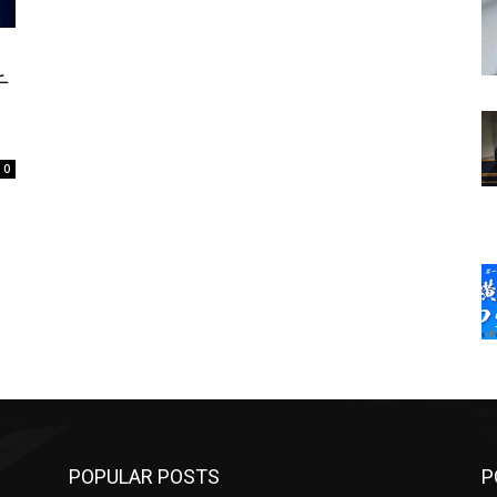
チ
0
POPULAR POSTS
P