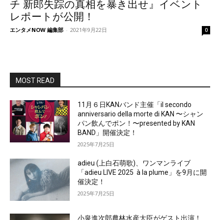
チ 新郎失踪の真相を暴き出せ』イベント
レポートが公開！
エンタメNOW 編集部
-
2021年9月22日
0
MOST READ
11月６日KANバンド主催「il secondo
anniversario della morte di KAN 〜シャン
パン飲んでポン！〜presented by KAN
BAND」開催決定！
2025年7月25日
adieu (上白石萌歌)、ワンマンライブ
「adieu LIVE 2025 à la plume」を9月に開
催決定！
2025年7月25日
小泉進次郎農林水産大臣がゲスト出演！