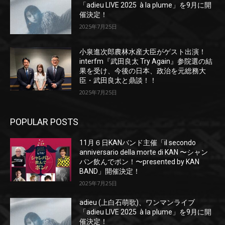
「adieu LIVE 2025 à la plume」を9月に開
催決定！
2025年7月25日
小泉進次郎農林水産大臣がゲスト出演！
interfm『武田良太 Try Again』参院選の結
果を受け、今後の日本、政治を元総務大
臣・武田良太と鼎談！！
2025年7月25日
POPULAR POSTS
11月６日KANバンド主催「il secondo
anniversario della morte di KAN 〜シャン
パン飲んでポン！〜presented by KAN
BAND」開催決定！
2025年7月25日
adieu (上白石萌歌)、ワンマンライブ
「adieu LIVE 2025 à la plume」を9月に開
催決定！