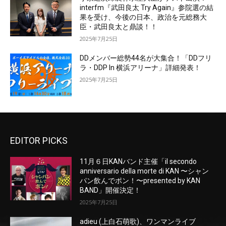
interfm『武田良太 Try Again』参院選の結
果を受け、今後の日本、政治を元総務大
臣・武田良太と鼎談！！
2025年7月25日
DDメンバー総勢44名が大集合！「DDフリ
ラ・DDP In 横浜アリーナ」詳細発表！
2025年7月25日
EDITOR PICKS
11月６日KANバンド主催「il secondo
anniversario della morte di KAN 〜シャン
パン飲んでポン！〜presented by KAN
BAND」開催決定！
2025年7月25日
adieu (上白石萌歌)、ワンマンライブ