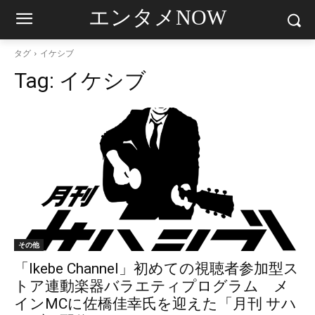
エンタメNOW
タグ
イケシブ
Tag:
イケシブ
その他
「Ikebe Channel」初めての視聴者参加型ス
トア連動楽器バラエティプログラム メ
インMCに佐橋佳幸氏を迎えた「月刊 サハ