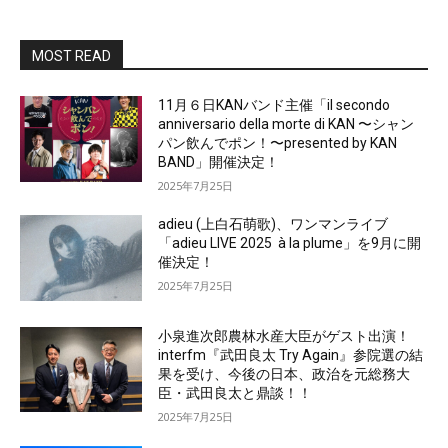
MOST READ
11月６日KANバンド主催「il secondo
anniversario della morte di KAN 〜シャン
パン飲んでポン！〜presented by KAN
BAND」開催決定！
2025年7月25日
adieu (上白石萌歌)、ワンマンライブ
「adieu LIVE 2025 à la plume」を9月に開
催決定！
2025年7月25日
小泉進次郎農林水産大臣がゲスト出演！
interfm『武田良太 Try Again』参院選の結
果を受け、今後の日本、政治を元総務大
臣・武田良太と鼎談！！
2025年7月25日