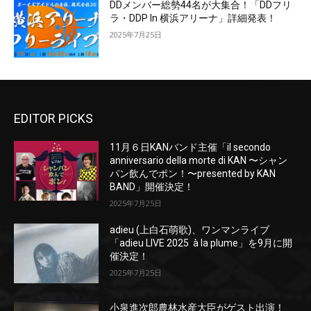
DDメンバー総勢44名が大集合！「DDフリ
ラ・DDP In 横浜アリーナ」詳細発表！
2025年7月25日
EDITOR PICKS
11月６日KANバンド主催「il secondo
anniversario della morte di KAN 〜シャン
パン飲んでポン！〜presented by KAN
BAND」開催決定！
2025年7月25日
adieu (上白石萌歌)、ワンマンライブ
「adieu LIVE 2025 à la plume」を9月に開
催決定！
2025年7月25日
小泉進次郎農林水産大臣がゲスト出演！