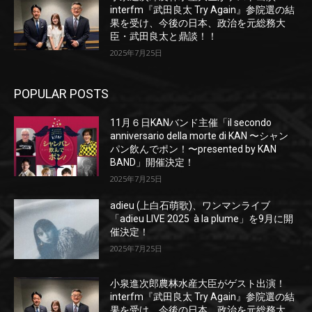
interfm『武田良太 Try Again』参院選の結
果を受け、今後の日本、政治を元総務大
臣・武田良太と鼎談！！
2025年7月25日
POPULAR POSTS
11月６日KANバンド主催「il secondo
anniversario della morte di KAN 〜シャン
パン飲んでポン！〜presented by KAN
BAND」開催決定！
2025年7月25日
adieu (上白石萌歌)、ワンマンライブ
「adieu LIVE 2025 à la plume」を9月に開
催決定！
2025年7月25日
小泉進次郎農林水産大臣がゲスト出演！
interfm『武田良太 Try Again』参院選の結
果を受け、今後の日本、政治を元総務大