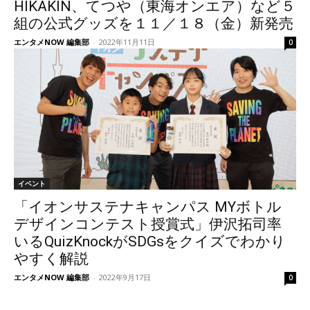
HIKAKIN、てつや（東海オンエア）など５
組の公式グッズを１１／１８（金）新発売
エンタメNOW 編集部
-
2022年11月11日
0
イベント
「イオンサステナキャンパス MYボトル
デザインコンテスト授賞式」伊沢拓司率
いるQuizKnockがSDGsをクイズでわかり
やすく解説
エンタメNOW 編集部
-
2022年9月17日
0