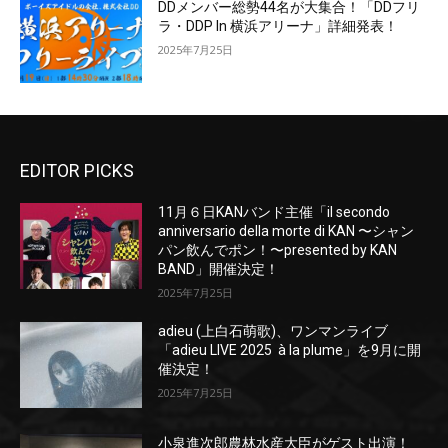
DDメンバー総勢44名が大集合！「DDフリ
ラ・DDP In 横浜アリーナ」詳細発表！
2025年7月25日
EDITOR PICKS
11月６日KANバンド主催「il secondo
anniversario della morte di KAN 〜シャン
パン飲んでポン！〜presented by KAN
BAND」開催決定！
2025年7月25日
adieu (上白石萌歌)、ワンマンライブ
「adieu LIVE 2025 à la plume」を9月に開
催決定！
2025年7月25日
小泉進次郎農林水産大臣がゲスト出演！