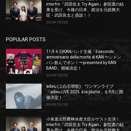
interfm『武田良太 Try Again』参院選の結
果を受け、今後の日本、政治を元総務大
臣・武田良太と鼎談！！
2025年7月25日
POPULAR POSTS
11月６日KANバンド主催「il secondo
anniversario della morte di KAN 〜シャン
パン飲んでポン！〜presented by KAN
BAND」開催決定！
2025年7月25日
adieu (上白石萌歌)、ワンマンライブ
「adieu LIVE 2025 à la plume」を9月に開
催決定！
2025年7月25日
小泉進次郎農林水産大臣がゲスト出演！
interfm『武田良太 Try Again』参院選の結
果を受け、今後の日本、政治を元総務大