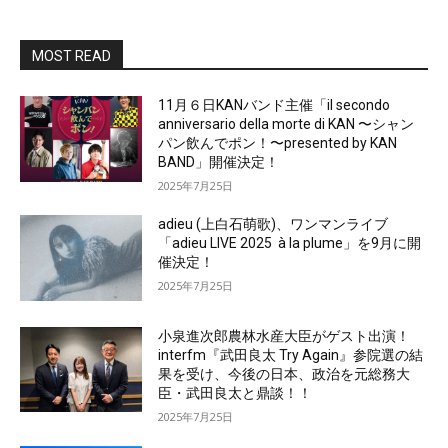
MOST READ
11月６日KANバンド主催「il secondo
anniversario della morte di KAN 〜シャン
パン飲んでポン！〜presented by KAN
BAND」開催決定！
2025年7月25日
adieu (上白石萌歌)、ワンマンライブ
「adieu LIVE 2025 à la plume」を9月に開
催決定！
2025年7月25日
小泉進次郎農林水産大臣がゲスト出演！
interfm『武田良太 Try Again』参院選の結
果を受け、今後の日本、政治を元総務大
臣・武田良太と鼎談！！
2025年7月25日