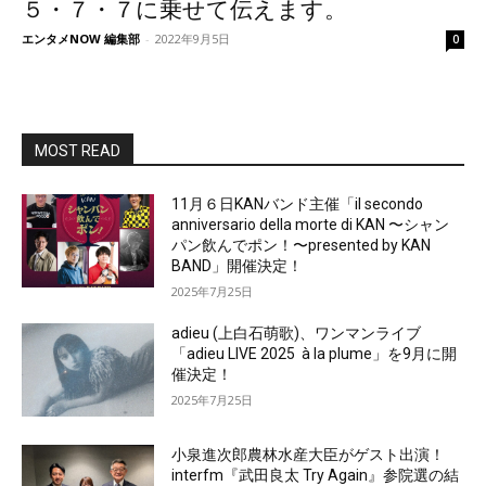
５・７・７に乗せて伝えます。
エンタメNOW 編集部
-
2022年9月5日
0
MOST READ
11月６日KANバンド主催「il secondo
anniversario della morte di KAN 〜シャン
パン飲んでポン！〜presented by KAN
BAND」開催決定！
2025年7月25日
adieu (上白石萌歌)、ワンマンライブ
「adieu LIVE 2025 à la plume」を9月に開
催決定！
2025年7月25日
小泉進次郎農林水産大臣がゲスト出演！
interfm『武田良太 Try Again』参院選の結