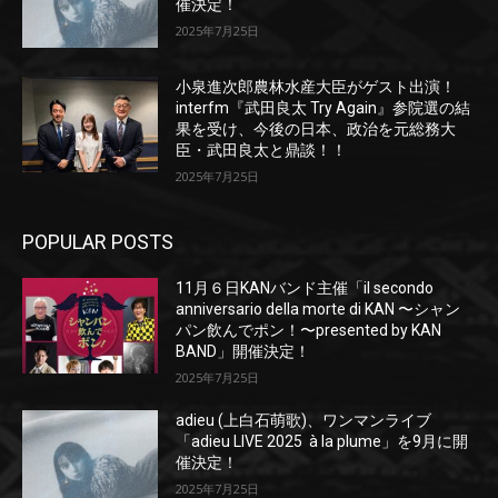
催決定！
2025年7月25日
小泉進次郎農林水産大臣がゲスト出演！
interfm『武田良太 Try Again』参院選の結
果を受け、今後の日本、政治を元総務大
臣・武田良太と鼎談！！
2025年7月25日
POPULAR POSTS
11月６日KANバンド主催「il secondo
anniversario della morte di KAN 〜シャン
パン飲んでポン！〜presented by KAN
BAND」開催決定！
2025年7月25日
adieu (上白石萌歌)、ワンマンライブ
「adieu LIVE 2025 à la plume」を9月に開
催決定！
2025年7月25日