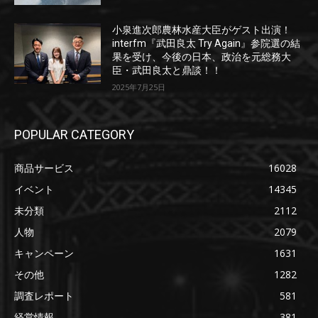
小泉進次郎農林水産大臣がゲスト出演！
interfm『武田良太 Try Again』参院選の結
果を受け、今後の日本、政治を元総務大
臣・武田良太と鼎談！！
2025年7月25日
POPULAR CATEGORY
商品サービス
16028
イベント
14345
未分類
2112
人物
2079
キャンペーン
1631
その他
1282
調査レポート
581
経営情報
381