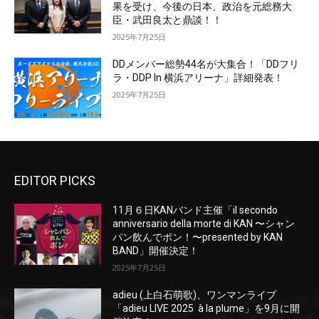
果を受け、今後の日本、政治を元総務大
臣・武田良太と鼎談！！
2025年7月25日
DDメンバー総勢44名が大集合！「DDフリ
ラ・DDP In 横浜アリーナ」詳細発表！
2025年7月25日
EDITOR PICKS
11月６日KANバンド主催「il secondo
anniversario della morte di KAN 〜シャン
パン飲んでポン！〜presented by KAN
BAND」開催決定！
2025年7月25日
adieu (上白石萌歌)、ワンマンライブ
「adieu LIVE 2025 à la plume」を9月に開