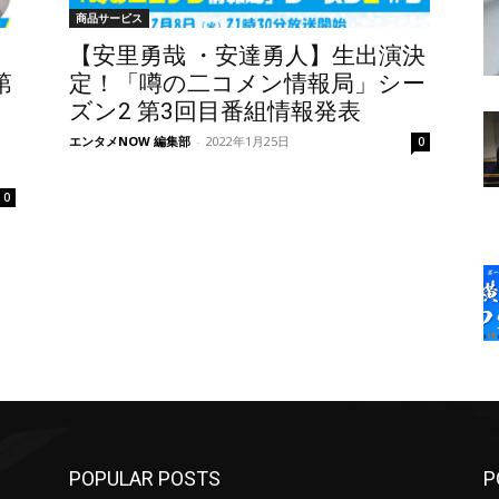
商品サービス
】
【安里勇哉 ・安達勇人】生出演決
第
定！「噂の二コメン情報局」シー
ズン2 第3回目番組情報発表
エンタメNOW 編集部
-
2022年1月25日
0
0
POPULAR POSTS
P