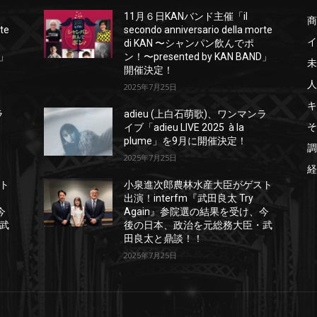
11月６日KANバンド主催「il
商
rte
secondo anniversario della morte
イ
di KAN 〜シャンパン飲んでポ
D」
ン！〜presented by KAN BAND」
未
開催決定！
人
2025年7月25日
キ
ラ
adieu (上白石萌歌)、ワンマンラ
そ
イブ「adieu LIVE 2025 à la
plume」を9月に開催決定！
調
2025年7月25日
経
ト
小泉進次郎農林水産大臣がゲスト
出演！interfm『武田良太 Try
今
Again』参院選の結果を受け、今
武
後の日本、政治を元総務大臣・武
田良太と鼎談！！
2025年7月25日