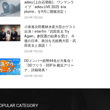
adieu (上白石萌歌)、ワンマンラ
イブ「adieu LIVE 2025 à la
plume」を9月に開催決定！
2025年7月25日
小泉進次郎農林水産大臣がゲスト
出演！interfm『武田良太 Try
Again』参院選の結果を受け、今
後の日本、政治を元総務大臣・武
田良太と鼎談！！
2025年7月25日
DDメンバー総勢44名が大集合！
「DDフリラ・DDP In 横浜アリー
ナ」詳細発表！
2025年7月25日
OPULAR CATEGORY