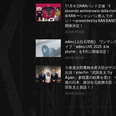
11月６日KANバンド主催「il
secondo anniversario della mo
di KAN 〜シャンパン飲んでポ
ン！〜presented by KAN BAN
開催決定！
2025年7月25日
adieu (上白石萌歌)、ワンマン
イブ「adieu LIVE 2025 à la
plume」を9月に開催決定！
2025年7月25日
小泉進次郎農林水産大臣がゲス
出演！interfm『武田良太 Try
Again』参院選の結果を受け、
後の日本、政治を元総務大臣・
田良太と鼎談！！
2025年7月25日