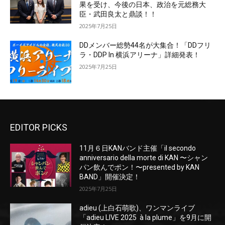
果を受け、今後の日本、政治を元総務大
臣・武田良太と鼎談！！
2025年7月25日
DDメンバー総勢44名が大集合！「DDフリ
ラ・DDP In 横浜アリーナ」詳細発表！
2025年7月25日
EDITOR PICKS
11月６日KANバンド主催「il secondo
anniversario della morte di KAN 〜シャン
パン飲んでポン！〜presented by KAN
BAND」開催決定！
2025年7月25日
adieu (上白石萌歌)、ワンマンライブ
「adieu LIVE 2025 à la plume」を9月に開