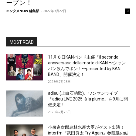
ープン！
エンタメNOW 編集部
-
2022年9月22日
0
MOST READ
11月６日KANバンド主催「il secondo
anniversario della morte di KAN 〜シャン
パン飲んでポン！〜presented by KAN
BAND」開催決定！
2025年7月25日
adieu (上白石萌歌)、ワンマンライブ
「adieu LIVE 2025 à la plume」を9月に開
催決定！
2025年7月25日
小泉進次郎農林水産大臣がゲスト出演！
interfm『武田良太 Try Again』参院選の結