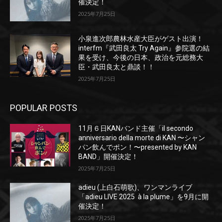
催決定！
2025年7月25日
小泉進次郎農林水産大臣がゲスト出演！
interfm『武田良太 Try Again』参院選の結
果を受け、今後の日本、政治を元総務大
臣・武田良太と鼎談！！
2025年7月25日
POPULAR POSTS
11月６日KANバンド主催「il secondo
anniversario della morte di KAN 〜シャン
パン飲んでポン！〜presented by KAN
BAND」開催決定！
2025年7月25日
adieu (上白石萌歌)、ワンマンライブ
「adieu LIVE 2025 à la plume」を9月に開
催決定！
2025年7月25日