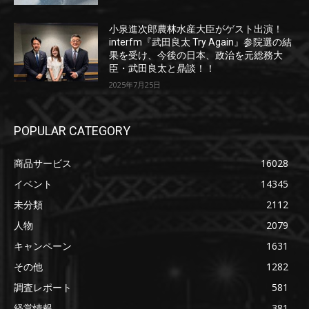
小泉進次郎農林水産大臣がゲスト出演！
interfm『武田良太 Try Again』参院選の結
果を受け、今後の日本、政治を元総務大
臣・武田良太と鼎談！！
2025年7月25日
POPULAR CATEGORY
商品サービス
16028
イベント
14345
未分類
2112
人物
2079
キャンペーン
1631
その他
1282
調査レポート
581
経営情報
381